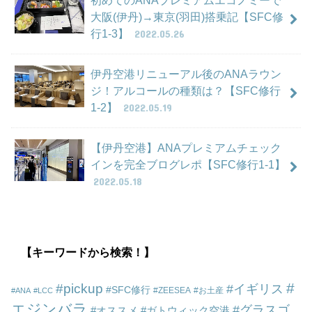
初めてのANAプレミアムエコノミーで
大阪(伊丹)→東京(羽田)搭乗記【SFC修
行1-3】
2022.05.26
伊丹空港リニューアル後のANAラウン
ジ！アルコールの種類は？【SFC修行
1-2】
2022.05.19
【伊丹空港】ANAプレミアムチェック
インを完全ブログレポ【SFC修行1-1】
2022.05.18
【キーワードから検索！】
pickup
イギリス
SFC修行
ZEESEA
お土産
ANA
LCC
エジンバラ
グラスゴ
オススメ
ガトウィック空港