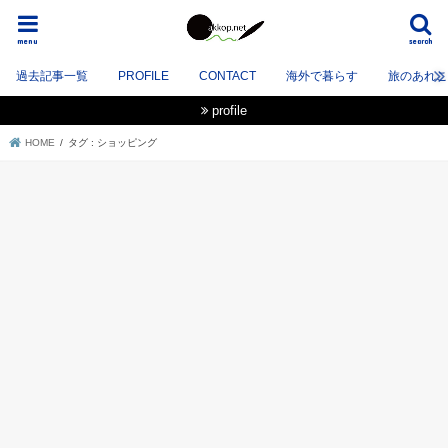
menu
search
過去記事一覧
PROFILE
CONTACT
海外で暮らす
旅のあれこれ
profile
HOME
タグ : ショッピング