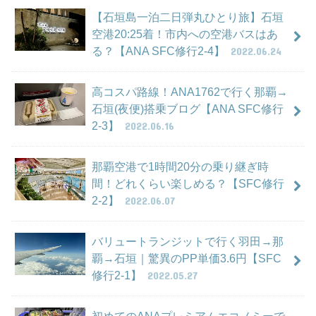
【石垣島一泊二日弾丸ひとり旅】石垣
空港20:25着！市内への空港バスはあ
る？【ANA SFC修行2-4】
2022.06.24
高コスパ路線！ANA1762で行く那覇→
石垣(夜便)搭乗ブログ【ANA SFC修行
2-3】
2022.06.16
那覇空港で1時間20分の乗り継ぎ時
間！どれくらい楽しめる？【SFC修行
2-2】
2022.06.07
バリュートランジットで行く羽田→那
覇→石垣｜驚異のPP単価3.6円【SFC
修行2-1】
2022.05.27