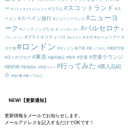
スコットランド
ー
コラム
ス
コスメ
コスメレビュー
ニューヨ
スペイン旅行
ペイン
ニュージーランド
ーク
バルセロナ
ノッティングヒル
ハリーポッター
プライオリティパス
ヨガ
ルームツアー
ブルックリン
ホステル
ロンドン
ロケ地
ロンドン地下鉄
成田空港
乗ってみた
東京
空港ラウンジ
空港
日々のブログ
歯列矯正
留学
行ってみた
購入品紹
節約術
聖地巡礼
英国コスメ
介
食べてみた
飛行機
NEW!【更新通知】
更新情報をメールでお知らせします。
メールアドレスを記入するだけでOKです！