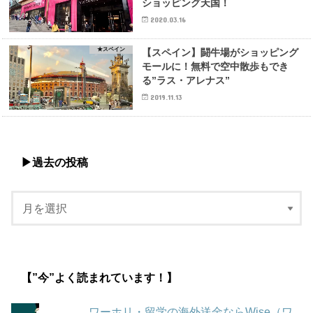
ショッピング天国！
2020.03.16
★スペイン
【スペイン】闘牛場がショッピング
モールに！無料で空中散歩もでき
る”ラス・アレナス”
2019.11.13
▶︎過去の投稿
【”今”よく読まれています！】
ワーホリ・留学の海外送金ならWise（ワ