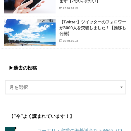
ます【バズらせたい】
2020.09.21
・ブログ運営
【Twitter】ツイッターのフォロワー
が3000人を突破しました！【推移も
公開】
2020.08.31
▶︎過去の投稿
【”今”よく読まれています！】
ワーホリ・留学の海外送金ならWise（ワ