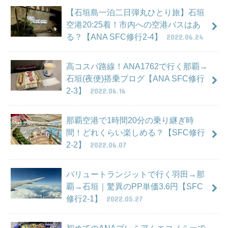
【石垣島一泊二日弾丸ひとり旅】石垣
空港20:25着！市内への空港バスはあ
る？【ANA SFC修行2-4】
2022.06.24
高コスパ路線！ANA1762で行く那覇→
石垣(夜便)搭乗ブログ【ANA SFC修行
2-3】
2022.06.16
那覇空港で1時間20分の乗り継ぎ時
間！どれくらい楽しめる？【SFC修行
2-2】
2022.06.07
バリュートランジットで行く羽田→那
覇→石垣｜驚異のPP単価3.6円【SFC
修行2-1】
2022.05.27