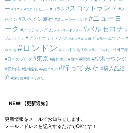
スコットランド
ー
コラム
ス
コスメ
コスメレビュー
ニューヨ
スペイン旅行
ペイン
ニュージーランド
ーク
バルセロナ
ノッティングヒル
ハリーポッター
プライオリティパス
ヨガ
ルームツアー
ブルックリン
ホステル
ロンドン
ロケ地
ロンドン地下鉄
成田空港
乗ってみた
東京
空港ラウンジ
空港
日々のブログ
歯列矯正
留学
行ってみた
購入品紹
節約術
聖地巡礼
英国コスメ
介
食べてみた
飛行機
NEW!【更新通知】
更新情報をメールでお知らせします。
メールアドレスを記入するだけでOKです！