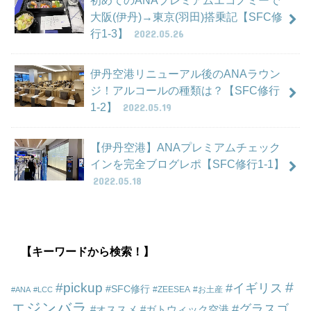
初めてのANAプレミアムエコノミーで
大阪(伊丹)→東京(羽田)搭乗記【SFC修
行1-3】
2022.05.26
伊丹空港リニューアル後のANAラウン
ジ！アルコールの種類は？【SFC修行
1-2】
2022.05.19
【伊丹空港】ANAプレミアムチェック
インを完全ブログレポ【SFC修行1-1】
2022.05.18
【キーワードから検索！】
pickup
イギリス
SFC修行
ZEESEA
お土産
ANA
LCC
エジンバラ
グラスゴ
オススメ
ガトウィック空港