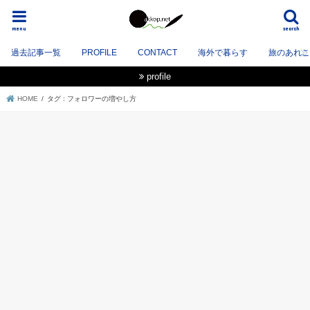
menu
search
過去記事一覧
PROFILE
CONTACT
海外で暮らす
旅のあれこれ
profile
HOME
タグ : フォロワーの増やし方