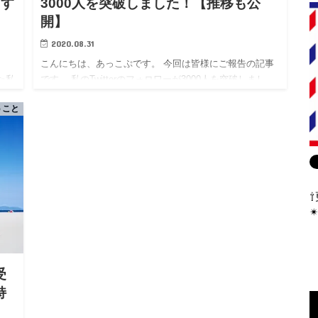
ます
3000人を突破しました！【推移も公
開】
2020.08.31
こんにちは、あっこぷです。 今回は皆様にご報告の記事
た私
です。 私のTwitterのフォロワーが3000人を突破しまし
 こ
た！ フォロワーさん3000人!! ありがとうございます✨
うこと
）向
YouTubeは現在ミコノス島更新中&#x1f…
✴
受
持