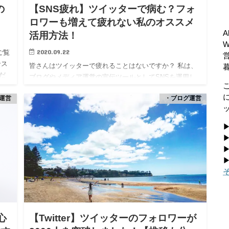
の
【SNS疲れ】ツイッターで病む？フォ
ロワーも増えて疲れない私のオススメ
A
活用方法！
2020.09.22
ご覧
ンス
皆さんはツイッターで疲れることはないですか？ 私は、
だ
ブログやメディア運営の宣伝ツールとしてSNSを運用し
！
ていますが、以前はツイッター疲れを起こしていたこと
運営
・ブログ運営
もあります。 けれど、現在の運用スタイルに変えてから
は、疲れること…
▶
▶
▶
▶
心
【Twitter】ツイッターのフォロワーが