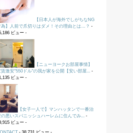
【日本人が海外でしがちなNG
行為】人前で爪切りはダメ！その理由とは…？
-
5,186 ビュー -
【ニューヨークお部屋事情】
家賃激安”550ドル”の我が家を公開【安い部屋...
-
1,135 ビュー -
【女子一人で】マンハッタンで一番治
安の悪いスパニッシュハーレムに住んでみ...
-
9,915 ビュー -
ONTACT
- 38,731 ビュー -