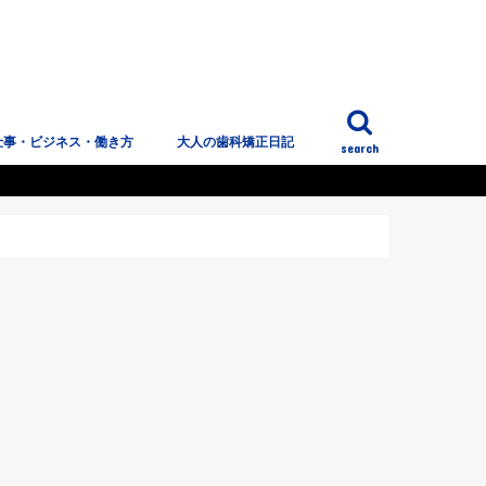
仕事・ビジネス・働き方
大人の歯科矯正日記
search
っこぷのこと