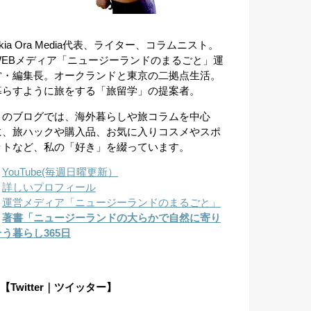
kia Ora Media代表、ライター、コラムニスト。
WEBメディア「ニュージーランドのまるごと」運
営・編集長。オークランドと東京の二拠点生活。
暮らすように旅をする「旅留学」の提案者。
このブログでは、海外暮らしや旅コラムを中心
に、旅ハックや購入品、お気に入りコスメやスポ
ットなど、私の「好き」を綴っています。
︎
YouTube(毎週日曜更新）
︎
詳しいプロフィール
︎
運営メディア「ニュージーランドのまるごと」
︎
著書「ニュージーランドの大らかで自然に寄り
そう暮らし365日
【Twitter｜ツイッター】