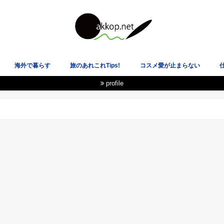
海外で暮らす
旅のあれこれTips!
コスメ愛が止まらない
profile
載履歴
★イギリス
★スペイン
★ニュージーランド
★韓国
★アメリカ
★スコットランド
飛行機も空港も大好き！
電車オタクのLOVE乗り物！
国際恋愛・海外の恋愛観
ヘルシーな心と体を目指して
あ