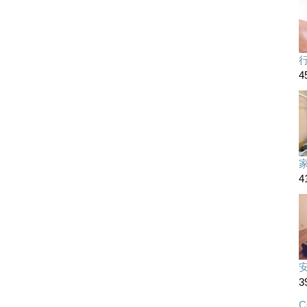
4
4
3
C