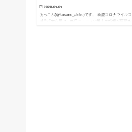
2020.04.04
あっこぷ(@kusano_akiko)です。 新型コロナウイル
感染拡大を受け、毎日ニュースで沢山の情報が更新さ
ていき、驚きを隠せない日々です。 特に、海外では
とは比べ物にならないほど深刻な状態の都市もあり、
い…