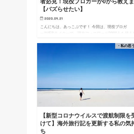
者必見！現役ブロガーが0から教え
【バズらせたい】
2020.09.21
こんにちは、あっこぷです！ 今回は、現役ブロガ
ー/WEBライターで、現在フォロワーが3000人を超え
が行っているツイッターの運用方法を公開しました。
・私の思
の記事はツイッター初心者（フォロワー0人〜300人
けの記事に…
【新型コロナウイルスで渡航制限を
けて】海外旅行記を更新する私の気
ち