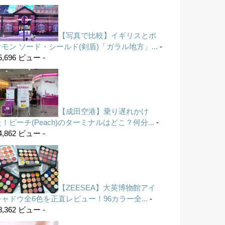
【写真で比較】イギリスとポ
ケモン ソード・シールド(剣盾)「ガラル地方」...
-
5,696 ビュー -
【成田空港】乗り遅れかけ
！ピーチ(Peach)のターミナルはどこ？何分...
-
4,862 ビュー -
【ZEESEA】大英博物館アイ
シャドウ全6色を正直レビュー！96カラー全...
-
8,362 ビュー -