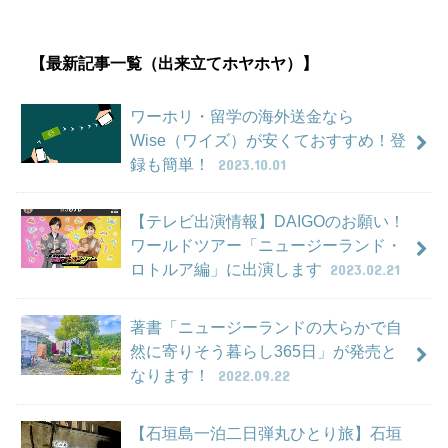
【最新記事一覧（出来立てホヤホヤ）】
ワーホリ・留学の海外送金なら
Wise（ワイズ）が安くておすすめ！登
録も簡単！
2023.10.01
【テレビ出演情報】DAIGOのお願い！
ワールドツアー「ニュージーランド・
ロトルア編」に出演します
2023.02.21
著書「ニュージーランドの大らかで自
然に寄りそう暮らし365日」が発売と
なります！
2022.09.22
【石垣島一泊二日弾丸ひとり旅】石垣