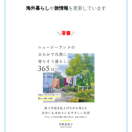
海外暮らし
や
旅情報
を更新しています
＼
著書
／