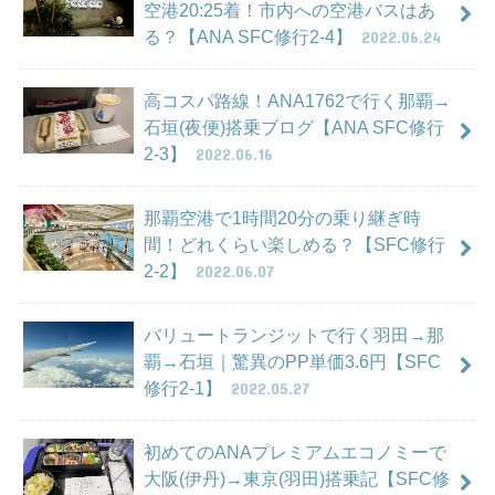
空港20:25着！市内への空港バスはあ
る？【ANA SFC修行2-4】
2022.06.24
高コスパ路線！ANA1762で行く那覇→
石垣(夜便)搭乗ブログ【ANA SFC修行
2-3】
2022.06.16
那覇空港で1時間20分の乗り継ぎ時
間！どれくらい楽しめる？【SFC修行
2-2】
2022.06.07
バリュートランジットで行く羽田→那
覇→石垣｜驚異のPP単価3.6円【SFC
修行2-1】
2022.05.27
初めてのANAプレミアムエコノミーで
大阪(伊丹)→東京(羽田)搭乗記【SFC修