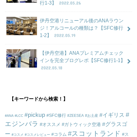
行1-3】
2022.05.26
伊丹空港リニューアル後のANAラウン
ジ！アルコールの種類は？【SFC修行
1-2】
2022.05.19
【伊丹空港】ANAプレミアムチェック
インを完全ブログレポ【SFC修行1-1】
2022.05.18
【キーワードから検索！】
pickup
イギリス
SFC修行
ZEESEA
お土産
ANA
LCC
エジンバラ
グラスゴ
オススメ
ガトウィック空港
スコットランド
ー
コラム
ス
コスメ
コスメレビュー