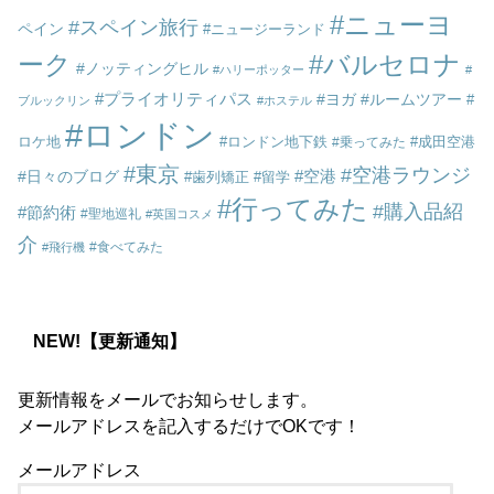
ニューヨ
スペイン旅行
ペイン
ニュージーランド
ーク
バルセロナ
ノッティングヒル
ハリーポッター
プライオリティパス
ヨガ
ルームツアー
ブルックリン
ホステル
ロンドン
ロケ地
ロンドン地下鉄
成田空港
乗ってみた
東京
空港ラウンジ
空港
日々のブログ
歯列矯正
留学
行ってみた
購入品紹
節約術
聖地巡礼
英国コスメ
介
食べてみた
飛行機
NEW!【更新通知】
更新情報をメールでお知らせします。
メールアドレスを記入するだけでOKです！
メールアドレス