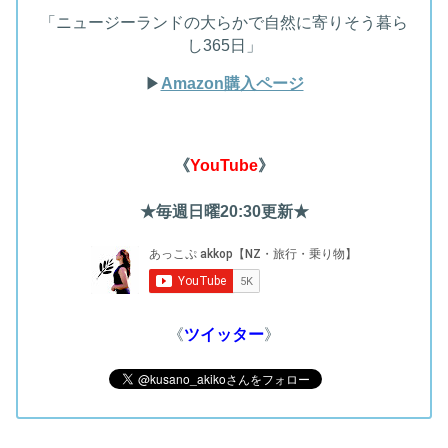
「ニュージーランドの大らかで自然に寄りそう暮ら
し365日」
▶︎
Amazon購入ページ
《
YouTube
》
★毎週日曜20:30更新★
《
ツイッター
》