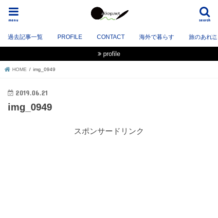
menu
search
過去記事一覧
PROFILE
CONTACT
海外で暮らす
旅のあれこれ
profile
HOME
img_0949
2019.06.21
img_0949
スポンサードリンク