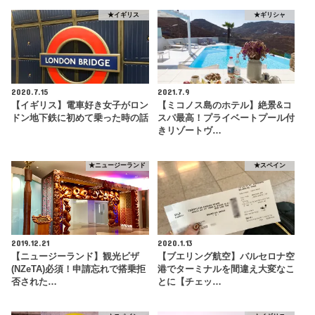
★イギリス
★ギリシャ
2020.7.15
2021.7.9
【イギリス】電車好き女子がロン
【ミコノス島のホテル】絶景&コ
ドン地下鉄に初めて乗った時の話
スパ最高！プライベートプール付
きリゾートヴ…
★ニュージーランド
★スペイン
2019.12.21
2020.1.13
【ニュージーランド】観光ビザ
【ブエリング航空】バルセロナ空
(NZeTA)必須！申請忘れで搭乗拒
港でターミナルを間違え大変なこ
否された…
とに【チェッ…