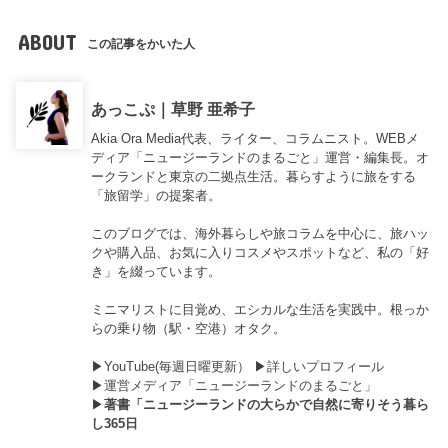
ABOUT
この記事をかいた人
あっこぷ｜草野 亜希子
Akia Ora Media代表、ライター、コラムニスト。WEBメ
ディア「ニュージーランドのまるごと」運営・編集長。オ
ークランドと東京の二拠点生活。暮らすように旅をする
「旅留学」の提案者。
このブログでは、海外暮らしや旅コラムを中心に、旅ハッ
クや購入品、お気に入りコスメやスポットなど、私の「好
き」を綴っています。
ミニマリストに目覚め、エシカルな生活を実践中。根っか
らの乗り物（駅・空港）オタク。
▶︎
YouTube(毎週日曜更新）
▶︎
詳しいプロフィール
▶︎
運営メディア「ニュージーランドのまるごと」
▶︎
著書「ニュージーランドの大らかで自然に寄りそう暮ら
し365日