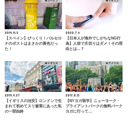
★スペイン
★イギリス
2019.11.5
2020.7.4
【スペイン】びっくり！バルセロ
【日本人が海外でしがちなNG行
ナのポストはまさかの黄色だっ
為】人前で爪切りはダメ！その理
た！
由とは...？
★イギリス
★アメリカ
2019.9.27
2017.8.13
【イギリスの治安】ロンドンで生
【NYヨガ留学】ニューヨーク・
まれて初めてスリ被害にあった私
ブライアントパークの無料パーク
の一部始終
ヨガに行って…