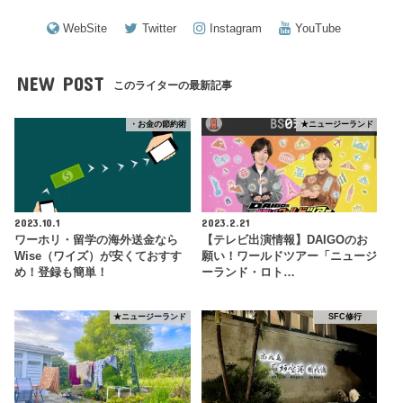
WebSite
Twitter
Instagram
YouTube
NEW POST
このライターの最新記事
・お金の節約術
★ニュージーランド
2023.10.1
2023.2.21
ワーホリ・留学の海外送金なら
【テレビ出演情報】DAIGOのお
Wise（ワイズ）が安くておすす
願い！ワールドツアー「ニュージ
め！登録も簡単！
ーランド・ロト…
★ニュージーランド
SFC修行