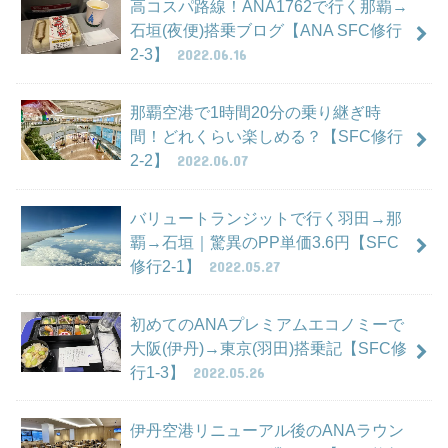
高コスパ路線！ANA1762で行く那覇→
石垣(夜便)搭乗ブログ【ANA SFC修行
2-3】
2022.06.16
那覇空港で1時間20分の乗り継ぎ時
間！どれくらい楽しめる？【SFC修行
2-2】
2022.06.07
バリュートランジットで行く羽田→那
覇→石垣｜驚異のPP単価3.6円【SFC
修行2-1】
2022.05.27
初めてのANAプレミアムエコノミーで
大阪(伊丹)→東京(羽田)搭乗記【SFC修
行1-3】
2022.05.26
伊丹空港リニューアル後のANAラウン