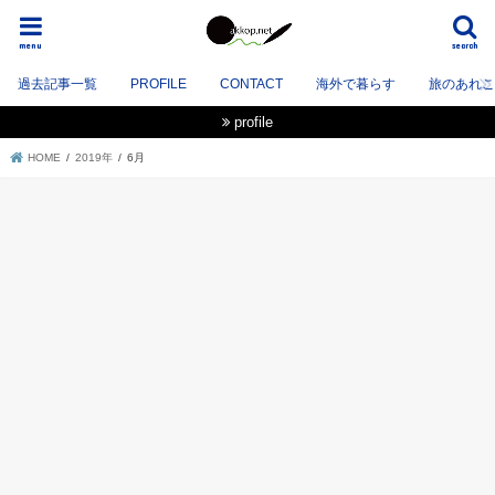
menu
search
過去記事一覧
PROFILE
CONTACT
海外で暮らす
旅のあれこれ
profile
HOME
2019年
6月