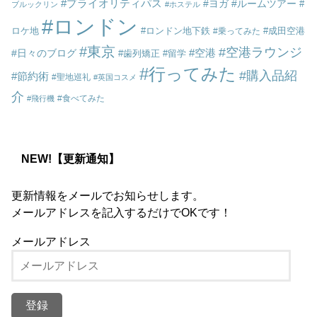
プライオリティパス
ヨガ
ルームツアー
ブルックリン
ホステル
ロンドン
ロケ地
ロンドン地下鉄
成田空港
乗ってみた
東京
空港ラウンジ
空港
日々のブログ
歯列矯正
留学
行ってみた
購入品紹
節約術
聖地巡礼
英国コスメ
介
食べてみた
飛行機
NEW!【更新通知】
更新情報をメールでお知らせします。
メールアドレスを記入するだけでOKです！
メールアドレス