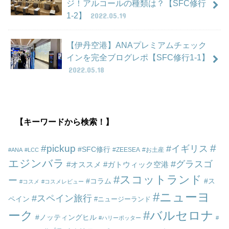
ジ！アルコールの種類は？【SFC修行
1-2】
2022.05.19
【伊丹空港】ANAプレミアムチェック
インを完全ブログレポ【SFC修行1-1】
2022.05.18
【キーワードから検索！】
pickup
イギリス
SFC修行
ZEESEA
お土産
ANA
LCC
エジンバラ
グラスゴ
オススメ
ガトウィック空港
スコットランド
ー
コラム
ス
コスメ
コスメレビュー
ニューヨ
スペイン旅行
ペイン
ニュージーランド
ーク
バルセロナ
ノッティングヒル
ハリーポッター