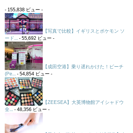
- 155,838 ビュー -
【写真で比較】イギリスとポケモン ソ
ード...
- 55,692 ビュー -
【成田空港】乗り遅れかけた！ピーチ
(Pe...
- 54,854 ビュー -
【ZEESEA】大英博物館アイシャドウ
全...
- 48,356 ビュー -