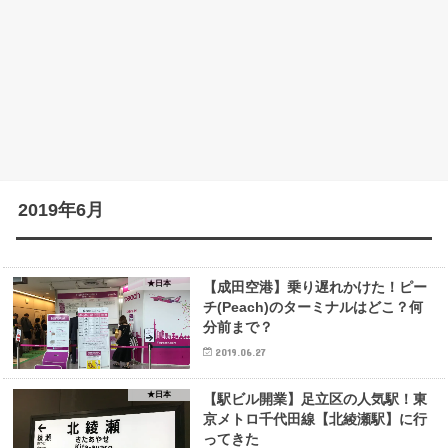
2019年6月
★日本
【成田空港】乗り遅れかけた！ピー
チ(Peach)のターミナルはどこ？何
分前まで？
2019.06.27
★日本
【駅ビル開業】足立区の人気駅！東
京メトロ千代田線【北綾瀬駅】に行
ってきた