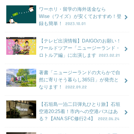
ワーホリ・留学の海外送金なら
Wise（ワイズ）が安くておすすめ！登
録も簡単！
2023.10.01
【テレビ出演情報】DAIGOのお願い！
ワールドツアー「ニュージーランド・
ロトルア編」に出演します
2023.02.21
著書「ニュージーランドの大らかで自
然に寄りそう暮らし365日」が発売と
なります！
2022.09.22
【石垣島一泊二日弾丸ひとり旅】石垣
空港20:25着！市内への空港バスはあ
る？【ANA SFC修行2-4】
2022.06.24