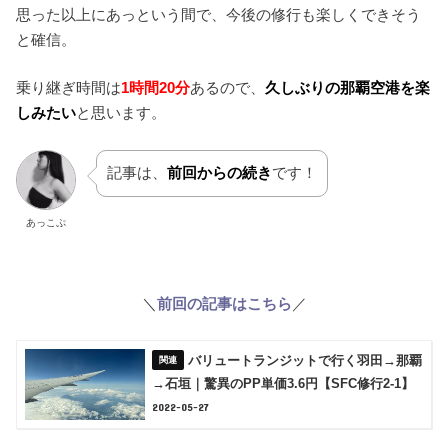
思った以上にあっという間で、今後の修行も楽しくできそう
と確信。
乗り継ぎ時間は
1時間20分
あるので、
久しぶりの那覇空港を楽
しみたい
と思います。
記事は、
前回からの続き
です！
あっこぷ
＼
前回の記事はこちら
／
バリュートランジットで行く羽田→那覇
→石垣｜驚異のPP単価3.6円【SFC修行2-1】
2022-05-27