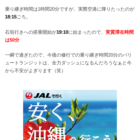
乗り継ぎ時間は1時間20分ですが、実際空港に降りたったのが
18:15
ごろ。
石垣行きへの搭乗開始が
19:10
に始まったので、
実質滞在時間
は50分
一瞬で過ぎたので、今後の修行での乗り継ぎ時間20分のバリ
ュートランジットは、全力ダッシュになるんだろうなぁと今
から不安がよぎります（笑）