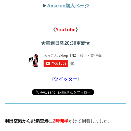
▶︎
Amazon購入ページ
《
YouTube
》
★毎週日曜20:30更新★
《
ツイッター
》
羽田空港から那覇空港
に
2時間半
かけて到着しました。