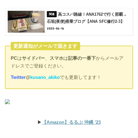
高コスパ路線！ANA1762で行く那覇→
石垣(夜便)搭乗ブログ【ANA SFC修行2-3】
2022-06-16
更新通知がメールで届きます
PC
は
サイドバー
、
スマホ
は
記事の一番下
からメールア
ドレスでご登録ください。
Twitter
@
kusano_akiko
でも更新してます！
▶︎
【Amazon】るるぶ 沖縄 ’23