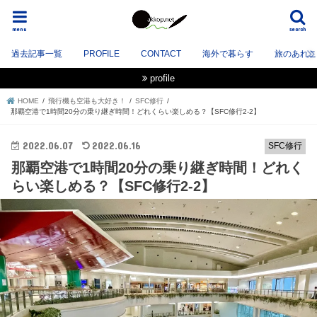
menu
search
過去記事一覧
PROFILE
CONTACT
海外で暮らす
旅のあれこれ
profile
HOME
飛行機も空港も大好き！
SFC修行
那覇空港で1時間20分の乗り継ぎ時間！どれくらい楽しめる？【SFC修行2-2】
2022.06.07
2022.06.16
SFC修行
那覇空港で1時間20分の乗り継ぎ時間！どれく
らい楽しめる？【SFC修行2-2】