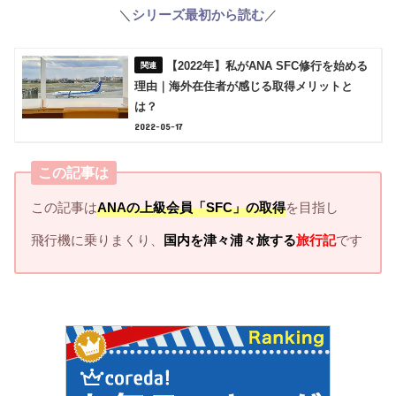
＼
シリーズ最初から読む
／
【2022年】私がANA SFC修行を始める
理由｜海外在住者が感じる取得メリットと
は？
2022-05-17
この記事は
この記事は
ANAの上級会員「SFC」の取得
を目指し
飛行機に乗りまくり、
国内を津々浦々旅
する
旅行記
です