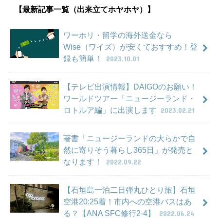
【最新記事一覧（出来立てホヤホヤ）】
ワーホリ・留学の海外送金なら
Wise（ワイズ）が安くておすすめ！登
録も簡単！
2023.10.01
【テレビ出演情報】DAIGOのお願い！
ワールドツアー「ニュージーランド・
ロトルア編」に出演します
2023.02.21
著書「ニュージーランドの大らかで自
然に寄りそう暮らし365日」が発売と
なります！
2022.09.22
【石垣島一泊二日弾丸ひとり旅】石垣
空港20:25着！市内への空港バスはあ
る？【ANA SFC修行2-4】
2022.06.24