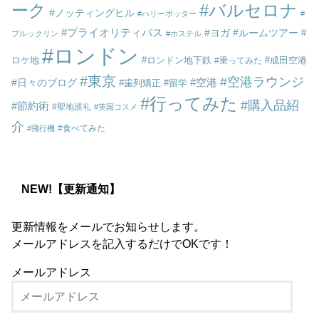
ーク
バルセロナ
ノッティングヒル
ハリーポッター
プライオリティパス
ヨガ
ルームツアー
ブルックリン
ホステル
ロンドン
ロケ地
ロンドン地下鉄
成田空港
乗ってみた
東京
空港ラウンジ
空港
日々のブログ
歯列矯正
留学
行ってみた
購入品紹
節約術
聖地巡礼
英国コスメ
介
食べてみた
飛行機
NEW!【更新通知】
更新情報をメールでお知らせします。
メールアドレスを記入するだけでOKです！
メールアドレス