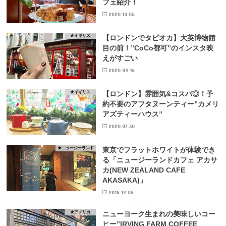
フェ紹介！
2020.10.05
★イギリス
【ロンドンでタピオカ】大英博物館
目の前！”CoCo都可”のインスタ映
えがすごい
2020.09.16
★イギリス
【ロンドン】雰囲気&コスパ◎！予
約不要のアフタヌーンティー”カメリ
アズティーハウス”
2020.07.30
★ニュージーランド
東京でフラットホワイトが体験でき
る「ニュージーランドカフェ アカサ
カ(NEW ZEALAND CAFE
AKASAKA)」
2018.12.08
★アメリカ
ニューヨーク生まれの美味しいコー
ヒー”IRVING FARM COFFEE