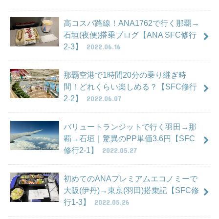
高コスパ路線！ANA1762で行く那覇→
石垣(夜便)搭乗ブログ【ANA SFC修行
2-3】
2022.06.16
那覇空港で1時間20分の乗り継ぎ時
間！どれくらい楽しめる？【SFC修行
2-2】
2022.06.07
バリュートランジットで行く羽田→那
覇→石垣｜驚異のPP単価3.6円【SFC
修行2-1】
2022.05.27
初めてのANAプレミアムエコノミーで
大阪(伊丹)→東京(羽田)搭乗記【SFC修
行1-3】
2022.05.26