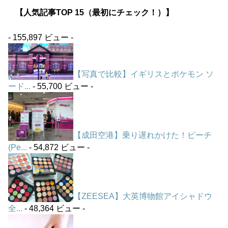
【人気記事TOP 15（最初にチェック！）】
- 155,897 ビュー -
【写真で比較】イギリスとポケモン ソ
ード...
- 55,700 ビュー -
【成田空港】乗り遅れかけた！ピーチ
(Pe...
- 54,872 ビュー -
【ZEESEA】大英博物館アイシャドウ
全...
- 48,364 ビュー -