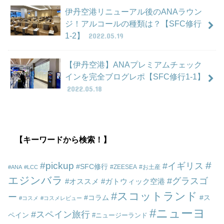
伊丹空港リニューアル後のANAラウン
ジ！アルコールの種類は？【SFC修行
1-2】
2022.05.19
【伊丹空港】ANAプレミアムチェック
インを完全ブログレポ【SFC修行1-1】
2022.05.18
【キーワードから検索！】
pickup
イギリス
SFC修行
ZEESEA
お土産
ANA
LCC
エジンバラ
グラスゴ
オススメ
ガトウィック空港
スコットランド
ー
コラム
ス
コスメ
コスメレビュー
ニューヨ
スペイン旅行
ペイン
ニュージーランド