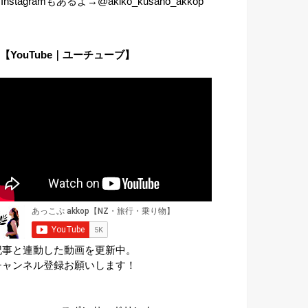
︎Instagramもあるよ→@akiko_kusano_akkop
【YouTube｜ユーチューブ】
記事と連動した動画を更新中。
チャンネル登録お願いします！