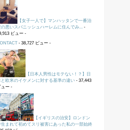
【女子一人で】マンハッタンで一番治
安の悪いスパニッシュハーレムに住んでみ...
-
9,913 ビュー -
ONTACT
- 38,727 ビュー -
【日本人男性はモテない！？】日
本と欧米のイケメンに対する基準の違い
- 37,443
ュー -
【イギリスの治安】ロンドン
で生まれて初めてスリ被害にあった私の一部始終