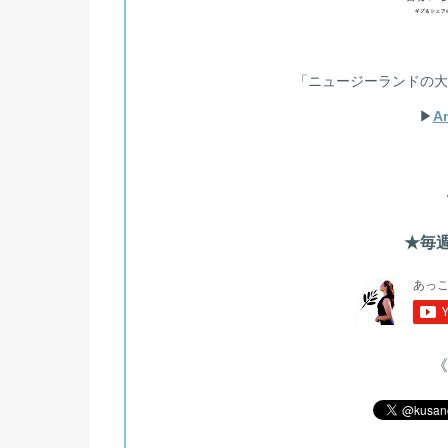
「ニュージーランドの大
▶︎
A
★毎週
《