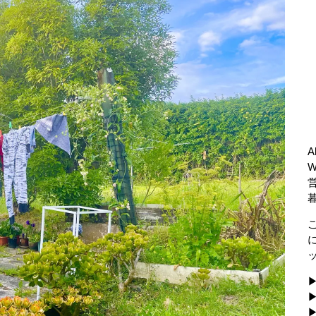
A
▶
▶
▶