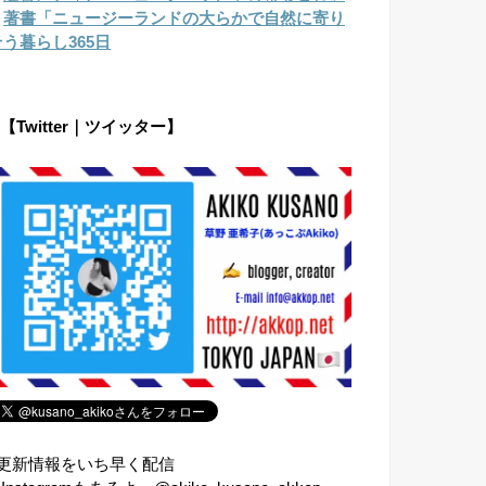
︎
著書「ニュージーランドの大らかで自然に寄り
そう暮らし365日
【Twitter｜ツイッター】
⇧更新情報をいち早く配信