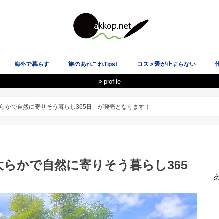
海外で暮らす
旅のあれこれTips!
コスメ愛が止まらない
profile
載履歴
★イギリス
★スペイン
★ニュージーランド
★韓国
★アメリカ
★スコットランド
飛行機も空港も大好き！
電車オタクのLOVE乗り物！
国際恋愛・海外の恋愛観
ヘルシーな心と体を目指して
あ
らかで自然に寄りそう暮らし365日」が発売となります！
らかで自然に寄りそう暮らし365