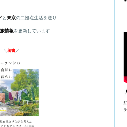
✴
ド
と
東京
の二拠点生活を送り
旅情報
を更新しています
＼
著書
／