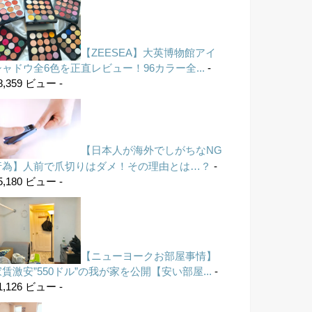
【ZEESEA】大英博物館アイ
シャドウ全6色を正直レビュー！96カラー全...
-
8,359 ビュー -
【日本人が海外でしがちなNG
行為】人前で爪切りはダメ！その理由とは…？
-
5,180 ビュー -
【ニューヨークお部屋事情】
家賃激安”550ドル”の我が家を公開【安い部屋...
-
1,126 ビュー -