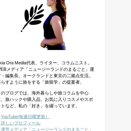
kia Ora Media代表、ライター、コラムニスト。
WEBメディア「ニュージーランドのまるごと」運
営・編集長。オークランドと東京の二拠点生活。
暮らすように旅をする「旅留学」の提案者。
このブログでは、海外暮らしや旅コラムを中心
に、旅ハックや購入品、お気に入りコスメやスポ
ットなど、私の「好き」を綴っています。
︎
YouTube(毎週日曜更新）
︎
詳しいプロフィール
︎
運営メディア「ニュージーランドのまるごと」