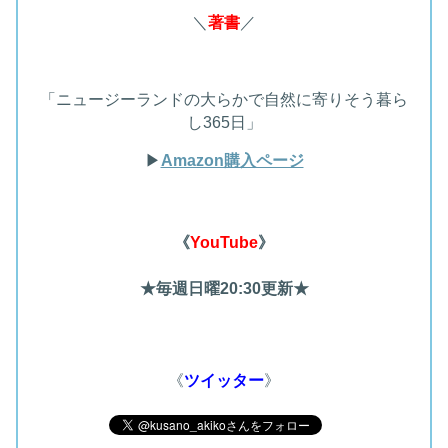
＼
著書
／
「ニュージーランドの大らかで自然に寄りそう暮ら
し365日」
▶︎
Amazon購入ページ
《
YouTube
》
★毎週日曜20:30更新★
《
ツイッター
》