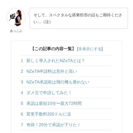
そして、スペクタルな搭乗拒否の話もご期待くださ
い…（泣）
あっこぷ
【この記事の内容一覧】
[
非表示にする
]
1
新しく導入されたNZeTAとは？
2
NZeTA申請料は意外と高い
3
NZeTA承認前は飛行機も乗れない
4
ダメ元で申請してみた！
5
承認は最短10分〜最大72時間
6
変更手数料200ドルに涙
7
奇跡！20分で承認が下りた！