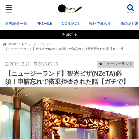
menu
search
過去記事一覧
PROFILE
CONTACT
海外で暮らす
旅のあれこれ
profile
HOME
★ニュージーランド
【ニュージーランド】観光ビザ(NZeTA)必須！申請忘れで搭乗拒否された話【ガチで】
2019.12.21
2023.02.13
★ニュージーランド
【ニュージーランド】観光ビザ(NZeTA)必
須！申請忘れで搭乗拒否された話【ガチで】