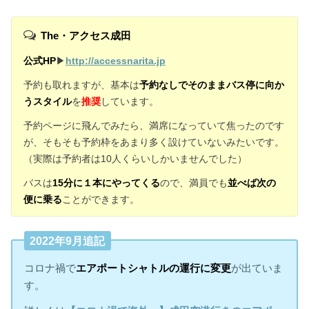
The・アクセス成田
公式HP
▶︎
http://accessnarita.jp
予約も取れますが、基本は
予約なしでそのままバス停に向か
うスタイル
を
推奨
しています。
予約ページに飛んでみたら、満席になっていて焦ったのです
が、そもそも予約枠をあまり多く設けていないみたいです。
（実際は予約者は10人くらいしかいませんでした）
バスは
15分に１本にやってくる
ので、満員でも
並べば次の
便に乗る
ことができます。
2022年9月追記
コロナ禍で
エアポートシャトルの運行に変更
が出ていま
す。