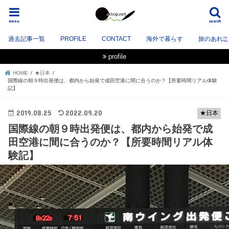
menu
search
過去記事一覧
PROFILE
CONTACT
海外で暮らす
旅のあれこれ
profile
HOME
★日本
国際線の朝９時出発便は、都内から始発で成田空港に間に合うのか？【所要時間リアル体験
記】
2019.08.25
2022.09.20
★日本
国際線の朝９時出発便は、都内から始発で成
田空港に間に合うのか？【所要時間リアル体
験記】