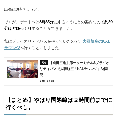
出発は9時ちょうど。
ですが、ゲートへは
8時35分
に来るようにとの案内なので
約30
分ほどゆっくり
することができました。
私はプライオリティパスを持っていたので、
大韓航空のKAL
ラウンジ
へ行くことにしました。
【成田空港】第一ターミナル&プライオ
リティパスで大韓航空「KALラウンジ」訪問
記
2019-08-25
【まとめ】やはり国際線は２時間前までに
行くべし。