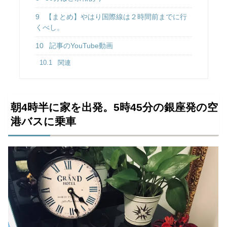
9
【まとめ】やはり国際線は２時間前までに行
くべし。
10
記事のYouTube動画
10.1
関連
朝4時半に家を出発。5時45分の銀座発の空
港バスに乗車