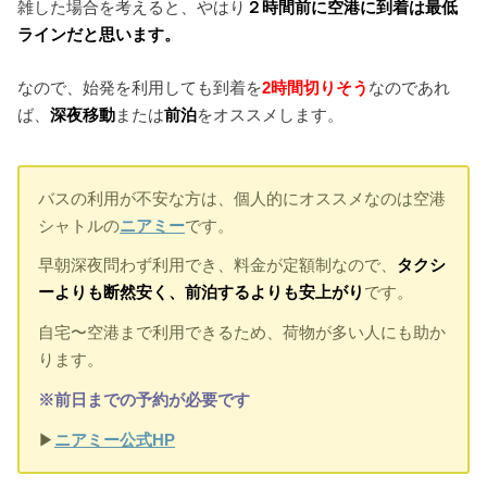
雑した場合を考えると、やはり
２時間前に空港に到着は最低
ラインだと思います。
なので、始発を利用しても到着を
2時間切りそう
なのであれ
ば、
深夜移動
または
前泊
をオススメします。
バスの利用が不安な方は、個人的にオススメなのは空港
シャトルの
ニアミー
です。
早朝深夜問わず利用でき、料金が定額制なので、
タクシ
ーよりも断然安く、前泊するよりも安上がり
です。
自宅〜空港まで利用できるため、荷物が多い人にも助か
ります。
※前日までの予約が必要です
▶︎
ニアミー公式HP