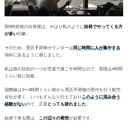
朝9時前後の出発便は、やはり私のように
始発でやってくる方
が多い
印象。
そのため、受託手荷物カウンターは
同じ時間に人が集中する
傾向にあるように感じました。
私は旅の目的の一つが空港で過ごす時間なので、普段は4時間
くらい前に到着。
国際線は3〜4時間くらい前から受託手荷物の受付を行う航空
会社が多く、いつもすんなり行えており
このように混み合う
経験がない
ので、正直
とっても疲れまし
た
。
始発で来る際は、
この辺りの覚悟
が必要です。