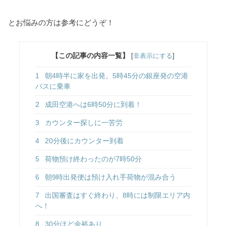
とお悩みの方は参考にどうぞ！
【この記事の内容一覧】
[
非表示にする
]
1
朝4時半に家を出発。5時45分の銀座発の空港
バスに乗車
2
成田空港へは6時50分に到着！
3
カウンター探しに一苦労
4
20分後にカウンター到着
5
荷物預け終わったのが7時50分
6
朝9時出発便は預け入れ手荷物が混み合う
7
出国審査はすぐ終わり、8時には制限エリア内
へ！
8
30分ほど余裕あり