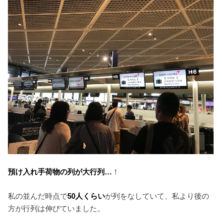
預け入れ手荷物の列が大行列…
！
私の並んだ時点で
50人くらい
が列をなしていて、私より後の
方が行列は伸びていました。