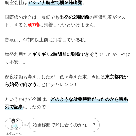
航空会社は
アシアナ航空で朝９時出発
。
国際線の場合は、最低でも
出発の2時間前
の空港到着がマス
ト。すると
朝7時
に到着しないといけません。
普段は、4時間以上前に到着している私。
始発利用だと
ギリギリ2時間前に到着できそう
でしたが、やは
り不安。。
深夜移動も考えましたが、色々考えた末、今回は
東京都内か
ら始発で向かう
ことにチャレンジ！
というわけで今回は、
どのような所要時間だったのかを時系
列で記事
にしたので
始発移動で間に合うのかな…？
お悩みさん