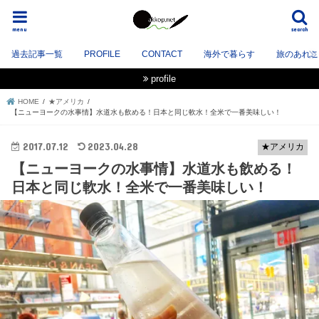
menu
search
過去記事一覧
PROFILE
CONTACT
海外で暮らす
旅のあれこれ
profile
HOME
★アメリカ
【ニューヨークの水事情】水道水も飲める！日本と同じ軟水！全米で一番美味しい！
2017.07.12
2023.04.28
★アメリカ
【ニューヨークの水事情】水道水も飲める！
日本と同じ軟水！全米で一番美味しい！