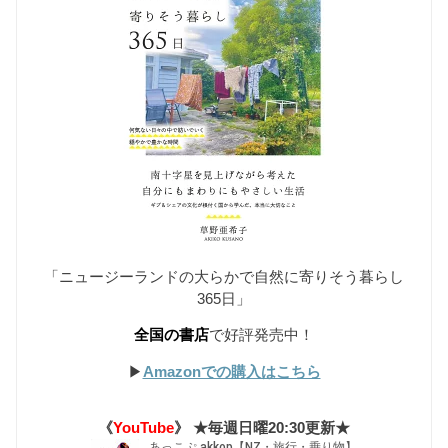
「ニュージーランドの大らかで自然に寄りそう暮らし
365日」
全国の書店
で好評発売中！
▶︎
Amazonでの購入はこちら
《
YouTube
》 ★毎週日曜20:30更新★