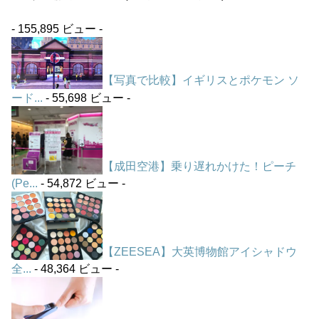
- 155,895 ビュー -
【写真で比較】イギリスとポケモン ソ
ード...
- 55,698 ビュー -
【成田空港】乗り遅れかけた！ピーチ
(Pe...
- 54,872 ビュー -
【ZEESEA】大英博物館アイシャドウ
全...
- 48,364 ビュー -