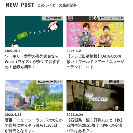
NEW POST
このライターの最新記事
・お金の節約術
★ニュージーランド
2023.10.1
2023.2.21
ワーホリ・留学の海外送金なら
【テレビ出演情報】DAIGOのお
Wise（ワイズ）が安くておすす
願い！ワールドツアー「ニュージ
め！登録も簡単！
ーランド・ロト…
★ニュージーランド
SFC修行
2022.9.22
2022.6.24
著書「ニュージーランドの大らか
【石垣島一泊二日弾丸ひとり旅】
で自然に寄りそう暮らし365日」
石垣空港20:25着！市内への空港
が発売となりま…
バスはある？…