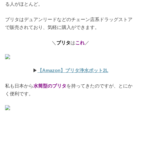
る人がほとんど。
ブリタはデュアンリードなどのチェーン店系ドラッグストア
で販売されており、気軽に購入ができます。
＼
ブリタ
は
これ
／
▶︎
【Amazon】ブリタ浄水ポット2L
私も日本から
水筒型のブリタ
を持ってきたのですが、とにか
く便利です。