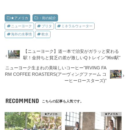
★アメリカ
・街の紹介
ニューヨーク
ブリタ
ミネラルウォーター
海外の水事情
軟水
【ニューヨーク】道一本で治安がガラッと変わる
駅！金持ちと貧乏の差が激しいQトレイン"96st駅"
ニューヨーク生まれの美味しいコーヒー"IRVING FA
RM COFFEE ROASTERS(アーヴィングファーム コ
ーヒーロースターズ)"
RECOMMEND
こちらの記事も人気です。
★アメリカ
★アメリカ