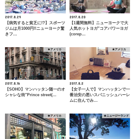
2017.8.29
2017.8.20
【病気すると貧乏に!?】スポーツ
【1週間無料】ニューヨークで大
ジムは月1000円!!ニューヨーク驚
人気ホットヨガ"コアパワーヨガ
きフ…
(corep…
★アメリカ
★アメリカ
2017.8.16
2017.8.2
【SOHO】マンハッタン随一のオ
【女子一人で】マンハッタンで一
シャレな街"Prince street(…
番治安の悪いスパニッシュハーレ
ムに住んでみ…
★アメリカ
★ニュージーランド