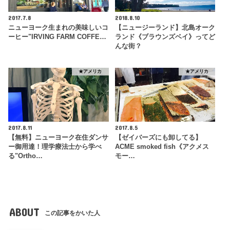
2017.7.8
2018.8.10
ニューヨーク生まれの美味しいコ
【ニュージーランド】北島オーク
ーヒー"IRVING FARM COFFE…
ランド《ブラウンズベイ》ってど
んな街？
★アメリカ
★アメリカ
2017.8.11
2017.8.5
【無料】ニューヨーク在住ダンサ
【ゼイバーズにも卸してる】
ー御用達！理学療法士から学べ
ACME smoked fish《アクメス
る"Ortho…
モー…
ABOUT
この記事をかいた人