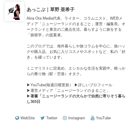
あっこぷ｜草野 亜希子
Akia Ora Media代表、ライター、コラムニスト。WEBメ
ディア「ニュージーランドのまるごと」運営・編集長。オ
ークランドと東京の二拠点生活。暮らすように旅をする
「旅留学」の提案者。
このブログでは、海外暮らしや旅コラムを中心に、旅ハッ
クや購入品、お気に入りコスメやスポットなど、私の「好
き」を綴っています。
ミニマリストに目覚め、エシカルな生活を実践中。根っか
らの乗り物（駅・空港）オタク。
▶︎
YouTube(毎週日曜更新）
▶︎
詳しいプロフィール
▶︎
運営メディア「ニュージーランドのまるごと」
▶︎
著書「ニュージーランドの大らかで自然に寄りそう暮ら
し365日
WebSite
Twitter
Instagram
YouTube