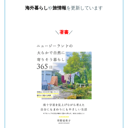
海外暮らし
や
旅情報
を更新しています
＼
著書
／