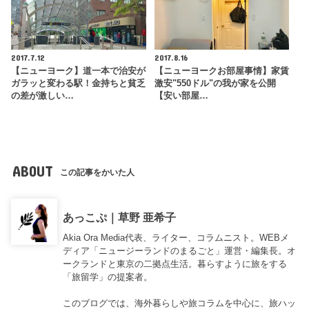
2017.7.12
2017.8.16
【ニューヨーク】道一本で治安が
【ニューヨークお部屋事情】家賃
ガラッと変わる駅！金持ちと貧乏
激安"550ドル"の我が家を公開
の差が激しい…
【安い部屋…
ABOUT
この記事をかいた人
あっこぷ｜草野 亜希子
Akia Ora Media代表、ライター、コラムニスト。WEBメ
ディア「ニュージーランドのまるごと」運営・編集長。オ
ークランドと東京の二拠点生活。暮らすように旅をする
「旅留学」の提案者。
このブログでは、海外暮らしや旅コラムを中心に、旅ハッ