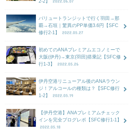
2-2】
2022.06.07
バリュートランジットで行く羽田→那
覇→石垣｜驚異のPP単価3.6円【SFC
修行2-1】
2022.05.27
初めてのANAプレミアムエコノミーで
大阪(伊丹)→東京(羽田)搭乗記【SFC修
行1-3】
2022.05.26
伊丹空港リニューアル後のANAラウン
ジ！アルコールの種類は？【SFC修行
1-2】
2022.05.19
【伊丹空港】ANAプレミアムチェック
インを完全ブログレポ【SFC修行1-1】
2022.05.18