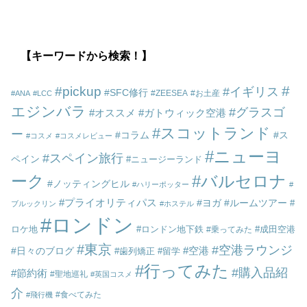
【キーワードから検索！】
pickup
イギリス
SFC修行
ZEESEA
お土産
ANA
LCC
エジンバラ
グラスゴ
オススメ
ガトウィック空港
スコットランド
ー
コラム
ス
コスメ
コスメレビュー
ニューヨ
スペイン旅行
ペイン
ニュージーランド
ーク
バルセロナ
ノッティングヒル
ハリーポッター
プライオリティパス
ヨガ
ルームツアー
ブルックリン
ホステル
ロンドン
ロケ地
ロンドン地下鉄
成田空港
乗ってみた
東京
空港ラウンジ
空港
日々のブログ
歯列矯正
留学
行ってみた
購入品紹
節約術
聖地巡礼
英国コスメ
介
食べてみた
飛行機