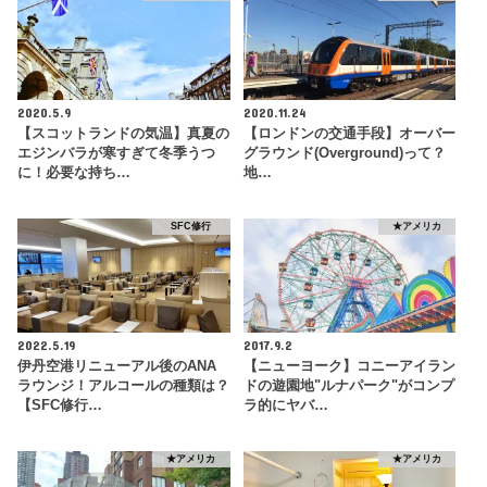
2020.5.9
2020.11.24
【スコットランドの気温】真夏の
【ロンドンの交通手段】オーバー
エジンバラが寒すぎて冬季うつ
グラウンド(Overground)って？
に！必要な持ち…
地…
SFC修行
★アメリカ
2022.5.19
2017.9.2
伊丹空港リニューアル後のANA
【ニューヨーク】コニーアイラン
ラウンジ！アルコールの種類は？
ドの遊園地"ルナパーク"がコンプ
【SFC修行…
ラ的にヤバ…
★アメリカ
★アメリカ