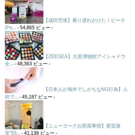
【成田空港】乗り遅れかけた！ピーチ
(Pe...
- 54,865 ビュー -
【ZEESEA】大英博物館アイシャドウ
全...
- 48,363 ビュー -
【日本人が海外でしがちなNG行為】人
前で...
- 45,187 ビュー -
【ニューヨークお部屋事情】家賃激
安”55...
- 41,138 ビュー -