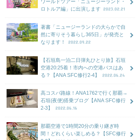
ワールドツアー「ニュージーランド・
ロトルア編」に出演します
2023.02.21
著書「ニュージーランドの大らかで自
然に寄りそう暮らし365日」が発売と
なります！
2022.09.22
【石垣島一泊二日弾丸ひとり旅】石垣
空港20:25着！市内への空港バスはあ
る？【ANA SFC修行2-4】
2022.06.24
高コスパ路線！ANA1762で行く那覇→
石垣(夜便)搭乗ブログ【ANA SFC修行
2-3】
2022.06.16
那覇空港で1時間20分の乗り継ぎ時
間！どれくらい楽しめる？【SFC修行