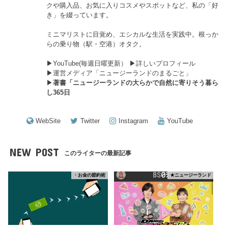
クや購入品、お気に入りコスメやスポットなど、私の「好
き」を綴っています。
ミニマリストに目覚め、エシカルな生活を実践中。根っか
らの乗り物（駅・空港）オタク。
▶︎
YouTube(毎週日曜更新）
▶︎
詳しいプロフィール
▶︎
運営メディア「ニュージーランドのまるごと」
▶︎
著書「ニュージーランドの大らかで自然に寄りそう暮ら
し365日
WebSite
Twitter
Instagram
YouTube
NEW POST
このライターの最新記事
・お金の節約術
★ニュージーランド