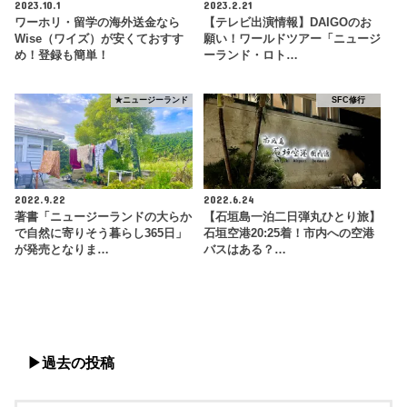
2023.10.1
2023.2.21
ワーホリ・留学の海外送金なら
【テレビ出演情報】DAIGOのお
Wise（ワイズ）が安くておすす
願い！ワールドツアー「ニュージ
め！登録も簡単！
ーランド・ロト…
★ニュージーランド
SFC修行
2022.9.22
2022.6.24
著書「ニュージーランドの大らか
【石垣島一泊二日弾丸ひとり旅】
で自然に寄りそう暮らし365日」
石垣空港20:25着！市内への空港
が発売となりま…
バスはある？…
▶︎過去の投稿