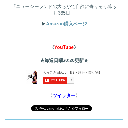
「ニュージーランドの大らかで自然に寄りそう暮ら
し365日」
▶︎
Amazon購入ページ
《
YouTube
》
★毎週日曜20:30更新★
《
ツイッター
》