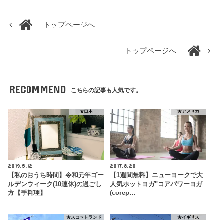
トップページへ
トップページへ
RECOMMEND
こちらの記事も人気です。
★日本
★アメリカ
2019.5.12
2017.8.20
【私のおうち時間】令和元年ゴー
【1週間無料】ニューヨークで大
ルデンウィーク(10連休)の過ごし
人気ホットヨガ"コアパワーヨガ
方【手料理】
(corep…
★スコットランド
★イギリス