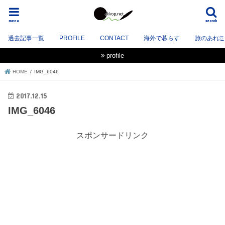
menu
search
過去記事一覧
PROFILE
CONTACT
海外で暮らす
旅のあれこれ
profile
HOME
IMG_6046
2017.12.15
IMG_6046
スポンサードリンク