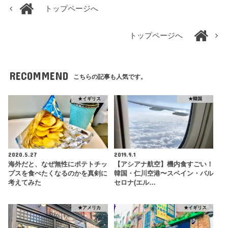
トップページへ
トップページへ
RECOMMEND
こちらの記事も人気です。
★イギリス
★韓国
2020.5.27
2019.9.1
海外だと、なぜ無性にポテトチッ
【アシアナ航空】機内食すごい！
プスを食べたくなるのかを真剣に
韓国・仁川空港〜スペイン・バル
考えてみた
セロナ(エル…
★アメリカ
★イギリス