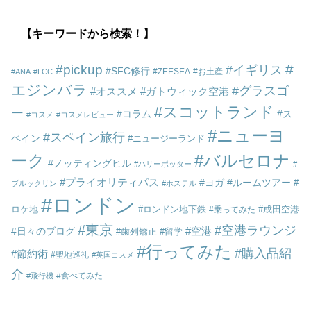
【キーワードから検索！】
pickup
イギリス
SFC修行
ZEESEA
お土産
ANA
LCC
エジンバラ
グラスゴ
オススメ
ガトウィック空港
スコットランド
ー
コラム
ス
コスメ
コスメレビュー
ニューヨ
スペイン旅行
ペイン
ニュージーランド
ーク
バルセロナ
ノッティングヒル
ハリーポッター
プライオリティパス
ヨガ
ルームツアー
ブルックリン
ホステル
ロンドン
ロケ地
ロンドン地下鉄
成田空港
乗ってみた
東京
空港ラウンジ
空港
日々のブログ
歯列矯正
留学
行ってみた
購入品紹
節約術
聖地巡礼
英国コスメ
介
食べてみた
飛行機