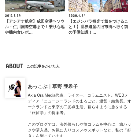
2019.8.29
2020.4.24
【アシアナ航空】成田空港〜ソウ
【エジンバラ観光で気をつけるこ
ル・仁川国際空港まで！乗り心地
と！】世界遺産の旧市街へ行く前
や機内食レポ…
の予備知識！…
ABOUT
この記事をかいた人
あっこぷ｜草野 亜希子
Akia Ora Media代表、ライター、コラムニスト。WEBメ
ディア「ニュージーランドのまるごと」運営・編集長。オ
ークランドと東京の二拠点生活。暮らすように旅をする
「旅留学」の提案者。
このブログでは、海外暮らしや旅コラムを中心に、旅ハッ
クや購入品、お気に入りコスメやスポットなど、私の「好
き」を綴っています。