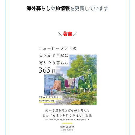
海外暮らし
や
旅情報
を更新しています
＼
著書
／