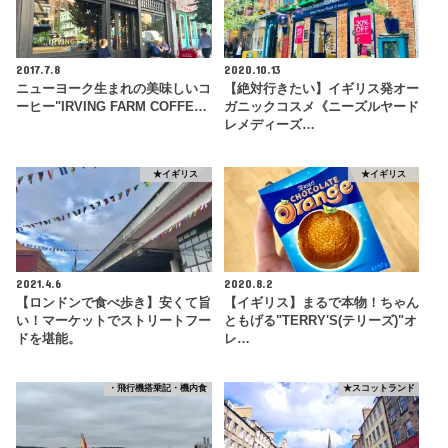
2017.7.8
2020.10.13
ニューヨーク生まれの美味しいコ
【絶対行きたい】イギリス発オー
ーヒー"IRVING FARM COFFE…
ガニックコスメ《ニーズルヤード
レメディーズ…
★イギリス
★イギリス
2021.4.6
2020.8.2
【ロンドンで食べ歩き】安くて旨
【イギリス】まるで本物！ちゃん
い！マーケットでストリートフー
ともげる"TERRY'S(テリーズ)"オ
ドを堪能。
レ…
・飛行機搭乗記・機内食
★スコットランド