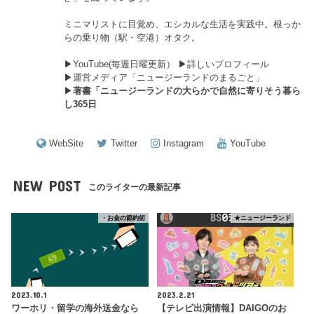
ミニマリストに目覚め、エシカルな生活を実践中。根っか
らの乗り物（駅・空港）オタク。
▶︎
YouTube(毎週日曜更新）
▶︎
詳しいプロフィール
▶︎
運営メディア「ニュージーランドのまるごと」
▶︎
著書「ニュージーランドの大らかで自然に寄りそう暮ら
し365日
WebSite
Twitter
Instagram
YouTube
NEW POST
このライターの最新記事
・お金の節約術
★ニュージーランド
2023.10.1
2023.2.21
ワーホリ・留学の海外送金なら
【テレビ出演情報】DAIGOのお