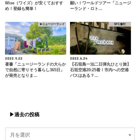
Wise（ワイズ）が安くておすす
願い！ワールドツアー「ニュージ
め！登録も簡単！
ーランド・ロト…
★ニュージーランド
SFC修行
2022.9.22
2022.6.24
著書「ニュージーランドの大らか
【石垣島一泊二日弾丸ひとり旅】
で自然に寄りそう暮らし365日」
石垣空港20:25着！市内への空港
が発売となりま…
バスはある？…
▶︎過去の投稿