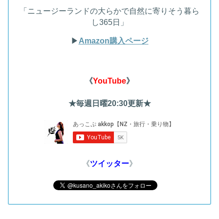
「ニュージーランドの大らかで自然に寄りそう暮ら
し365日」
▶︎
Amazon購入ページ
《
YouTube
》
★毎週日曜20:30更新★
《
ツイッター
》