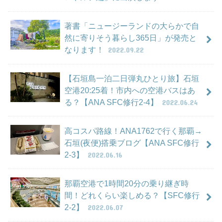
著書「ニュージーランドの大らかで自
然に寄りそう暮らし365日」が発売と
なります！
2022.09.22
【石垣島一泊二日弾丸ひとり旅】石垣
空港20:25着！市内への空港バスはあ
る？【ANA SFC修行2-4】
2022.06.24
高コスパ路線！ANA1762で行く那覇→
石垣(夜便)搭乗ブログ【ANA SFC修行
2-3】
2022.06.16
那覇空港で1時間20分の乗り継ぎ時
間！どれくらい楽しめる？【SFC修行
2-2】
2022.06.07