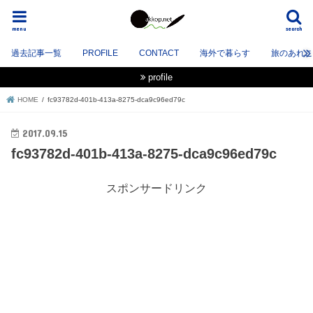
menu
search
過去記事一覧
PROFILE
CONTACT
海外で暮らす
旅のあれこれ
profile
HOME
fc93782d-401b-413a-8275-dca9c96ed79c
2017.09.15
fc93782d-401b-413a-8275-dca9c96ed79c
スポンサードリンク