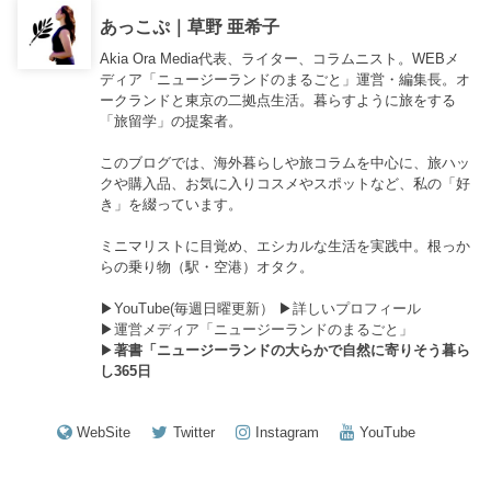
あっこぷ｜草野 亜希子
Akia Ora Media代表、ライター、コラムニスト。WEBメ
ディア「ニュージーランドのまるごと」運営・編集長。オ
ークランドと東京の二拠点生活。暮らすように旅をする
「旅留学」の提案者。
このブログでは、海外暮らしや旅コラムを中心に、旅ハッ
クや購入品、お気に入りコスメやスポットなど、私の「好
き」を綴っています。
ミニマリストに目覚め、エシカルな生活を実践中。根っか
らの乗り物（駅・空港）オタク。
▶︎
YouTube(毎週日曜更新）
▶︎
詳しいプロフィール
▶︎
運営メディア「ニュージーランドのまるごと」
▶︎
著書「ニュージーランドの大らかで自然に寄りそう暮ら
し365日
WebSite
Twitter
Instagram
YouTube