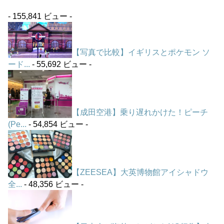
- 155,841 ビュー -
【写真で比較】イギリスとポケモン ソ
ード...
- 55,692 ビュー -
【成田空港】乗り遅れかけた！ピーチ
(Pe...
- 54,854 ビュー -
【ZEESEA】大英博物館アイシャドウ
全...
- 48,356 ビュー -