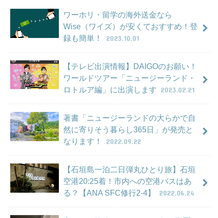
ワーホリ・留学の海外送金なら
Wise（ワイズ）が安くておすすめ！登
録も簡単！
2023.10.01
【テレビ出演情報】DAIGOのお願い！
ワールドツアー「ニュージーランド・
ロトルア編」に出演します
2023.02.21
著書「ニュージーランドの大らかで自
然に寄りそう暮らし365日」が発売と
なります！
2022.09.22
【石垣島一泊二日弾丸ひとり旅】石垣
空港20:25着！市内への空港バスはあ
る？【ANA SFC修行2-4】
2022.06.24