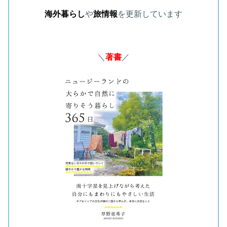
海外暮らし
や
旅情報
を更新しています
＼
著書
／