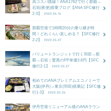
高コスパ路線！ANA1762で行く那覇→
石垣(夜便)搭乗ブログ【ANA SFC修行
2-3】
2022.06.16
那覇空港で1時間20分の乗り継ぎ時
間！どれくらい楽しめる？【SFC修行
2-2】
2022.06.07
バリュートランジットで行く羽田→那
覇→石垣｜驚異のPP単価3.6円【SFC
修行2-1】
2022.05.27
初めてのANAプレミアムエコノミーで
大阪(伊丹)→東京(羽田)搭乗記【SFC修
行1-3】
2022.05.26
伊丹空港リニューアル後のANAラウン