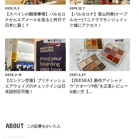
2019.11.9
2019.12.7
【スペインの郵便事情】バルセロ
【バルセロナ】登山列車(ケーブ
ナからエアメールを送ると何日で
ルカー)フニクラでモンジュイッ
日本に届く？
ク城にアクセス！
★イギリス
★中国
2020.2.16
2021.4.27
【ロンドン空港】ブリティッシュ
【ZEESEA】新作アイシャド
エアウェイズのチェックインは日
ウ"クオーツ9色"を正直レビュー
本語対応可能！
&使い方【…
ABOUT
この記事をかいた人