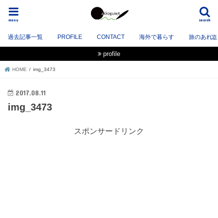
menu
search
過去記事一覧
PROFILE
CONTACT
海外で暮らす
旅のあれこれ
profile
HOME
img_3473
2017.08.11
img_3473
スポンサードリンク