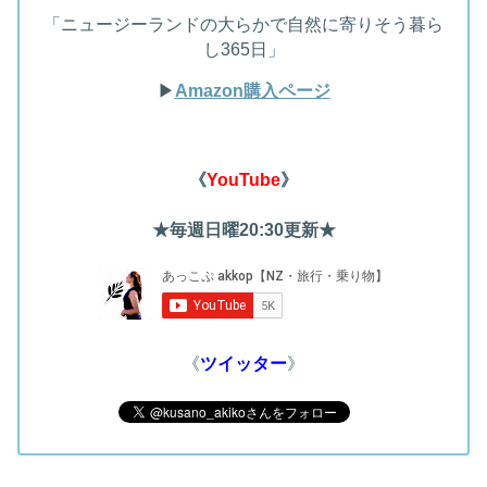
「ニュージーランドの大らかで自然に寄りそう暮ら
し365日」
▶︎
Amazon購入ページ
《
YouTube
》
★毎週日曜20:30更新★
《
ツイッター
》