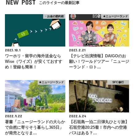
NEW POST
このライターの最新記事
・お金の節約術
★ニュージーランド
2023.10.1
2023.2.21
ワーホリ・留学の海外送金なら
【テレビ出演情報】DAIGOのお
Wise（ワイズ）が安くておすす
願い！ワールドツアー「ニュージ
め！登録も簡単！
ーランド・ロト…
★ニュージーランド
SFC修行
2022.9.22
2022.6.24
著書「ニュージーランドの大らか
【石垣島一泊二日弾丸ひとり旅】
で自然に寄りそう暮らし365日」
石垣空港20:25着！市内への空港
が発売となりま…
バスはある？…