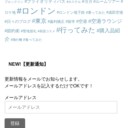
プライオリティパス
ヨガ
ルームツアー
ブルックリン
ホステル
ロンドン
ロケ地
ロンドン地下鉄
成田空港
乗ってみた
東京
空港ラウンジ
空港
日々のブログ
歯列矯正
留学
行ってみた
購入品紹
節約術
聖地巡礼
英国コスメ
介
食べてみた
飛行機
NEW!【更新通知】
更新情報をメールでお知らせします。
メールアドレスを記入するだけでOKです！
メールアドレス