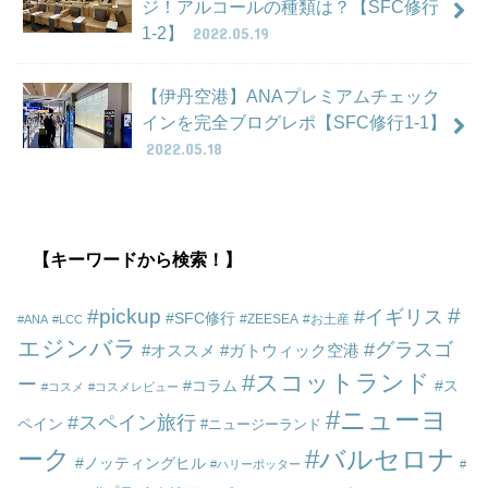
ジ！アルコールの種類は？【SFC修行
1-2】
2022.05.19
【伊丹空港】ANAプレミアムチェック
インを完全ブログレポ【SFC修行1-1】
2022.05.18
【キーワードから検索！】
pickup
イギリス
SFC修行
ZEESEA
お土産
ANA
LCC
エジンバラ
グラスゴ
オススメ
ガトウィック空港
スコットランド
ー
コラム
ス
コスメ
コスメレビュー
ニューヨ
スペイン旅行
ペイン
ニュージーランド
ーク
バルセロナ
ノッティングヒル
ハリーポッター