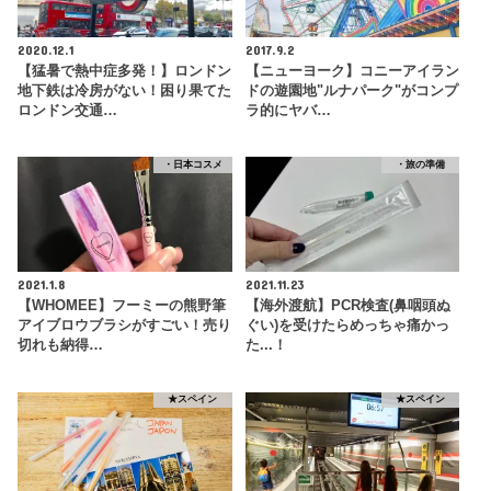
2020.12.1
2017.9.2
【猛暑で熱中症多発！】ロンドン
【ニューヨーク】コニーアイラン
地下鉄は冷房がない！困り果てた
ドの遊園地"ルナパーク"がコンプ
ロンドン交通…
ラ的にヤバ…
・日本コスメ
・旅の準備
2021.1.8
2021.11.23
【WHOMEE】フーミーの熊野筆
【海外渡航】PCR検査(鼻咽頭ぬ
アイブロウブラシがすごい！売り
ぐい)を受けたらめっちゃ痛かっ
切れも納得…
た...！
★スペイン
★スペイン