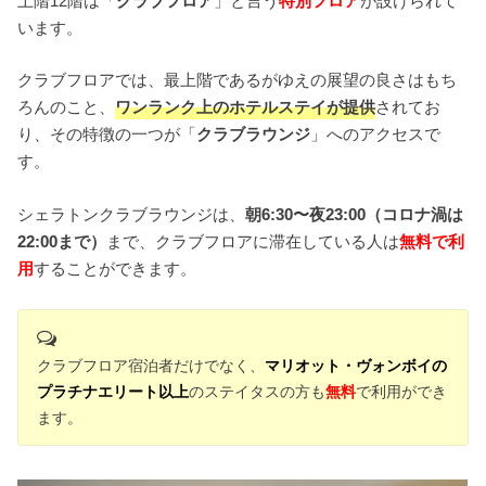
上階12階は「
クラブフロア
」と言う
特別フロア
が設けられて
います。
クラブフロアでは、最上階であるがゆえの展望の良さはもち
ろんのこと、
ワンランク上のホテルステイが提供
されてお
り、その特徴の一つが「
クラブラウンジ
」へのアクセスで
す。
シェラトンクラブラウンジは、
朝6:30〜夜23:00（コロナ渦は
22:00まで）
まで、クラブフロアに滞在している人は
無料で利
用
することができます。
クラブフロア宿泊者だけでなく、
マリオット・ヴォンボイの
プラチナエリート以上
のステイタスの方も
無料
で利用ができ
ます。