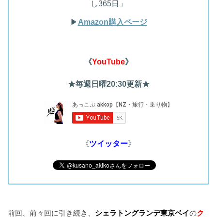
し365日」
▶︎
Amazon購入ページ
《
YouTube
》
★毎週日曜20:30更新★
《
ツイッター
》
前回、前々回に引き続き、
シェラトングランデ東京ベイ
の
ク