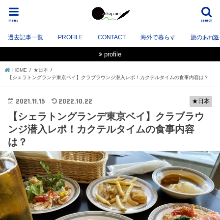
menu
search
過去記事一覧
PROFILE
CONTACT
海外で暮らす
旅のあれこれ
profile
HOME
★日本
【シェラトングランデ東京ベイ】クラブラウンジ潜入レポ！カクテルタイムの食事内容は？
2021.11.15
2022.10.22
★日本
【シェラトングランデ東京ベイ】クラブラウ
ンジ潜入レポ！カクテルタイムの食事内容
は？