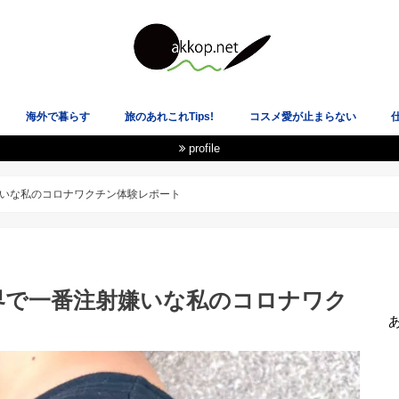
海外で暮らす
旅のあれこれTips!
コスメ愛が止まらない
profile
載履歴
★イギリス
★スペイン
★ニュージーランド
★韓国
★アメリカ
★スコットランド
飛行機も空港も大好き！
電車オタクのLOVE乗り物！
国際恋愛・海外の恋愛観
ヘルシーな心と体を目指して
あ
いな私のコロナワクチン体験レポート
界で一番注射嫌いな私のコロナワク