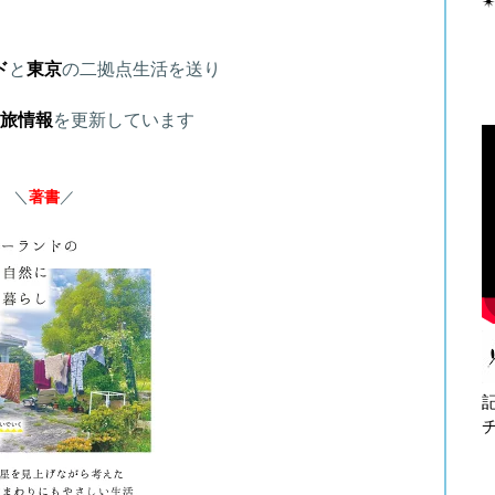
✴
ド
と
東京
の二拠点生活を送り
旅情報
を更新しています
＼
著書
／