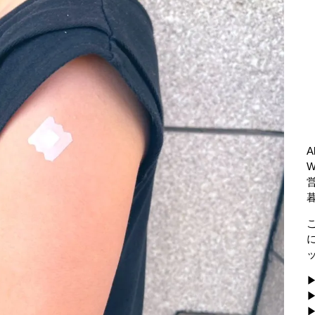
A
▶
▶
▶