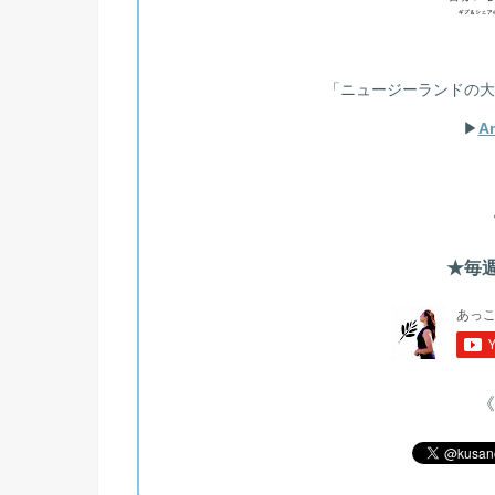
「ニュージーランドの大
▶︎
A
★毎週
《