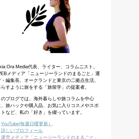
kia Ora Media代表、ライター、コラムニスト。
WEBメディア「ニュージーランドのまるごと」運
営・編集長。オークランドと東京の二拠点生活。
暮らすように旅をする「旅留学」の提案者。
このブログでは、海外暮らしや旅コラムを中心
に、旅ハックや購入品、お気に入りコスメやスポ
ットなど、私の「好き」を綴っています。
︎
YouTube(毎週日曜更新）
︎
詳しいプロフィール
︎
運営メディア「ニュージーランドのまるごと」