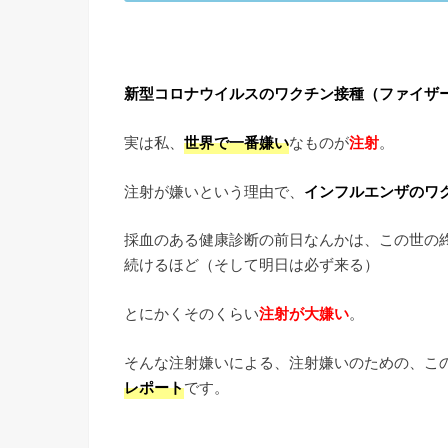
新型コロナウイルスのワクチン接種（ファイザ
実は私、
世界で一番嫌い
なものが
注射
。
注射が嫌いという理由で、
インフルエンザのワ
採血のある健康診断の前日なんかは、この世の
続けるほど（そして明日は必ず来る）
とにかくそのくらい
注射が大嫌い
。
そんな注射嫌いによる、注射嫌いのための、こ
レポート
です。