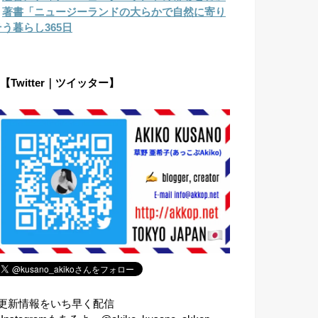
︎
著書「ニュージーランドの大らかで自然に寄り
そう暮らし365日
【Twitter｜ツイッター】
⇧更新情報をいち早く配信