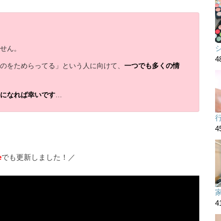
ません。
4
つのをためらってる」という人に向けて、
一つでも多くの情
えになれば幸いです
…
4
e
でも更新しました！／
4