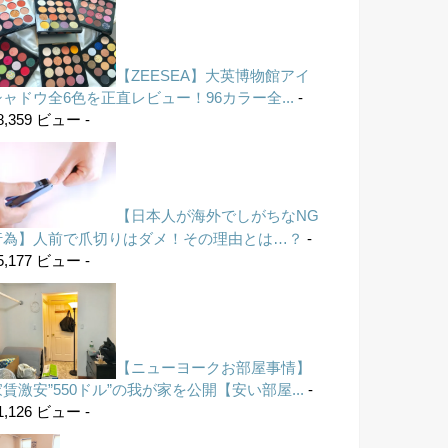
【ZEESEA】大英博物館アイ
シャドウ全6色を正直レビュー！96カラー全...
-
8,359 ビュー -
【日本人が海外でしがちなNG
行為】人前で爪切りはダメ！その理由とは…？
-
5,177 ビュー -
【ニューヨークお部屋事情】
家賃激安”550ドル”の我が家を公開【安い部屋...
-
1,126 ビュー -