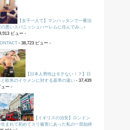
【女子一人で】マンハッタンで一番治
安の悪いスパニッシュハーレムに住んでみ...
-
9,913 ビュー -
ONTACT
- 38,723 ビュー -
【日本人男性はモテない！？】日
本と欧米のイケメンに対する基準の違い
- 37,439
ュー -
【イギリスの治安】ロンドン
で生まれて初めてスリ被害にあった私の一部始終