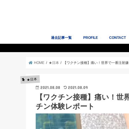
過去記事一覧
PROFILE
CONTACT
人気記事10選
サイトマップ
Works｜掲
HOME
★日本
【ワクチン接種】痛い！世界で一番注射嫌
★日本
2021.08.08
2021.08.09
【ワクチン接種】痛い！世
チン体験レポート