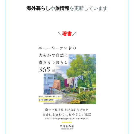
海外暮らし
や
旅情報
を更新しています
＼
著書
／