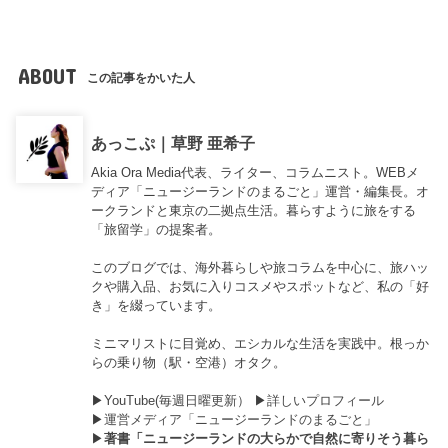
ABOUT
この記事をかいた人
あっこぷ｜草野 亜希子
Akia Ora Media代表、ライター、コラムニスト。WEBメ
ディア「ニュージーランドのまるごと」運営・編集長。オ
ークランドと東京の二拠点生活。暮らすように旅をする
「旅留学」の提案者。
このブログでは、海外暮らしや旅コラムを中心に、旅ハッ
クや購入品、お気に入りコスメやスポットなど、私の「好
き」を綴っています。
ミニマリストに目覚め、エシカルな生活を実践中。根っか
らの乗り物（駅・空港）オタク。
▶︎
YouTube(毎週日曜更新）
▶︎
詳しいプロフィール
▶︎
運営メディア「ニュージーランドのまるごと」
▶︎
著書「ニュージーランドの大らかで自然に寄りそう暮ら