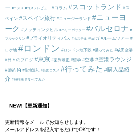
スコットランド
ー
コラム
ス
コスメ
コスメレビュー
ニューヨ
スペイン旅行
ペイン
ニュージーランド
ーク
バルセロナ
ノッティングヒル
ハリーポッター
プライオリティパス
ヨガ
ルームツアー
ブルックリン
ホステル
ロンドン
ロケ地
ロンドン地下鉄
成田空港
乗ってみた
東京
空港ラウンジ
空港
日々のブログ
歯列矯正
留学
行ってみた
購入品紹
節約術
聖地巡礼
英国コスメ
介
食べてみた
飛行機
NEW!【更新通知】
更新情報をメールでお知らせします。
メールアドレスを記入するだけでOKです！