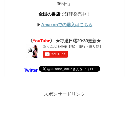
365日」
全国の書店
で好評発売中！
▶︎
Amazonでの購入はこちら
《
YouTube
》 ★毎週日曜20:30更新★
Twitter
スポンサードリンク