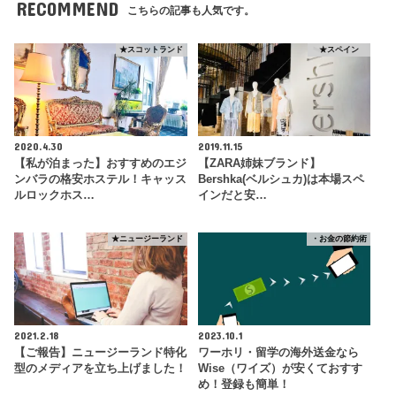
RECOMMEND
こちらの記事も人気です。
★スコットランド
★スペイン
2020.4.30
2019.11.15
【私が泊まった】おすすめのエジ
【ZARA姉妹ブランド】
ンバラの格安ホステル！キャッス
Bershka(ベルシュカ)は本場スペ
ルロックホス…
インだと安…
★ニュージーランド
・お金の節約術
2021.2.18
2023.10.1
【ご報告】ニュージーランド特化
ワーホリ・留学の海外送金なら
型のメディアを立ち上げました！
Wise（ワイズ）が安くておすす
め！登録も簡単！