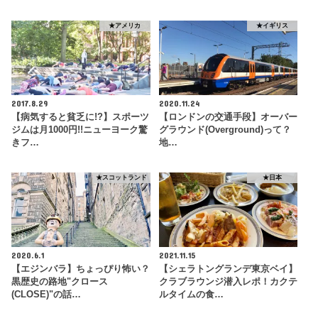
★アメリカ
★イギリス
2017.8.29
2020.11.24
【病気すると貧乏に!?】スポーツ
【ロンドンの交通手段】オーバー
ジムは月1000円!!ニューヨーク驚
グラウンド(Overground)って？
きフ…
地…
★スコットランド
★日本
2020.6.1
2021.11.15
【エジンバラ】ちょっぴり怖い？
【シェラトングランデ東京ベイ】
黒歴史の路地"クロース
クラブラウンジ潜入レポ！カクテ
(CLOSE)"の話…
ルタイムの食…