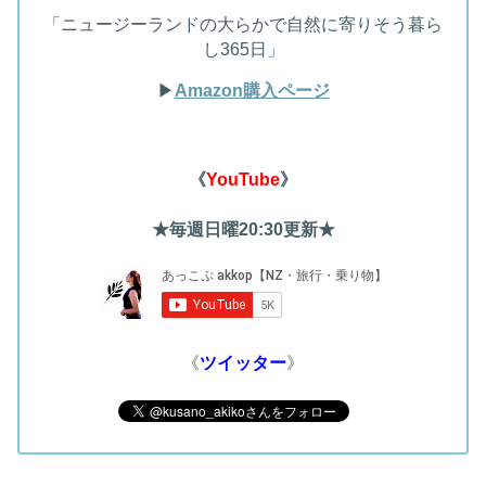
「ニュージーランドの大らかで自然に寄りそう暮ら
し365日」
▶︎
Amazon購入ページ
《
YouTube
》
★毎週日曜20:30更新★
《
ツイッター
》