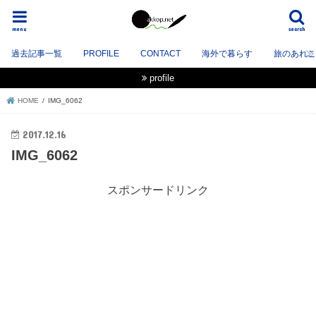
menu
search
過去記事一覧
PROFILE
CONTACT
海外で暮らす
旅のあれこれ
profile
HOME
IMG_6062
2017.12.16
IMG_6062
スポンサードリンク