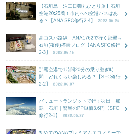
【石垣島一泊二日弾丸ひとり旅】石垣
空港20:25着！市内への空港バスはあ
る？【ANA SFC修行2-4】
2022.06.24
高コスパ路線！ANA1762で行く那覇→
石垣(夜便)搭乗ブログ【ANA SFC修行
2-3】
2022.06.16
那覇空港で1時間20分の乗り継ぎ時
間！どれくらい楽しめる？【SFC修行
2-2】
2022.06.07
バリュートランジットで行く羽田→那
覇→石垣｜驚異のPP単価3.6円【SFC
修行2-1】
2022.05.27
初めてのANAプレミアムエコノミーで