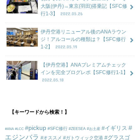
大阪(伊丹)→東京(羽田)搭乗記【SFC修
行1-3】
2022.05.26
伊丹空港リニューアル後のANAラウン
ジ！アルコールの種類は？【SFC修行
1-2】
2022.05.19
【伊丹空港】ANAプレミアムチェック
インを完全ブログレポ【SFC修行1-1】
2022.05.18
【キーワードから検索！】
pickup
イギリス
SFC修行
ZEESEA
お土産
ANA
LCC
エジンバラ
グラスゴ
オススメ
ガトウィック空港