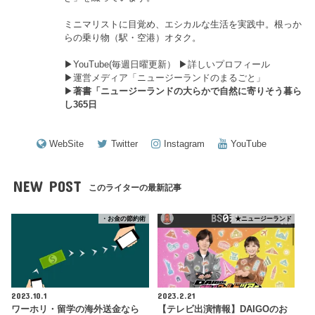
ミニマリストに目覚め、エシカルな生活を実践中。根っか
らの乗り物（駅・空港）オタク。
▶︎
YouTube(毎週日曜更新）
▶︎
詳しいプロフィール
▶︎
運営メディア「ニュージーランドのまるごと」
▶︎
著書「ニュージーランドの大らかで自然に寄りそう暮ら
し365日
WebSite
Twitter
Instagram
YouTube
NEW POST
このライターの最新記事
・お金の節約術
★ニュージーランド
2023.10.1
2023.2.21
ワーホリ・留学の海外送金なら
【テレビ出演情報】DAIGOのお