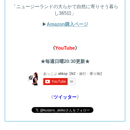
「ニュージーランドの大らかで自然に寄りそう暮ら
し365日」
▶︎
Amazon購入ページ
《
YouTube
》
★毎週日曜20:30更新★
《
ツイッター
》