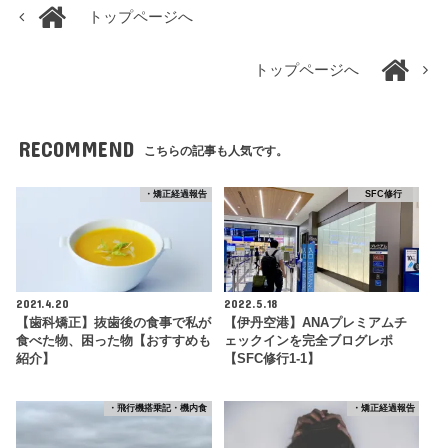
トップページへ
トップページへ
RECOMMEND
こちらの記事も人気です。
・矯正経過報告
SFC修行
2021.4.20
2022.5.18
【歯科矯正】抜歯後の食事で私が
【伊丹空港】ANAプレミアムチ
食べた物、困った物【おすすめも
ェックインを完全ブログレポ
紹介】
【SFC修行1-1】
・飛行機搭乗記・機内食
・矯正経過報告