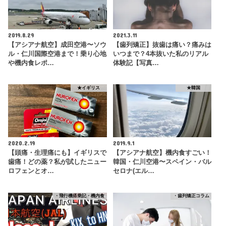
2019.8.29
2021.3.11
【アシアナ航空】成田空港〜ソウ
【歯列矯正】抜歯は痛い？痛みは
ル・仁川国際空港まで！乗り心地
いつまで？4本抜いた私のリアル
や機内食レポ…
体験記【写真…
★イギリス
★韓国
2020.2.19
2019.9.1
【頭痛・生理痛にも】イギリスで
【アシアナ航空】機内食すごい！
歯痛！どの薬？私が試したニュー
韓国・仁川空港〜スペイン・バル
ロフェンとオ…
セロナ(エル…
・飛行機搭乗記・機内食
・歯列矯正コラム