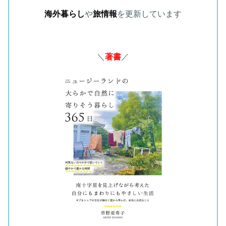
海外暮らし
や
旅情報
を更新しています
＼
著書
／