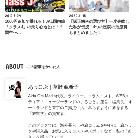
2019.8.24
2020.11.15
1000円追加で乗れる！JAL国内線
【矯正歯科の選び方】一度失敗し
「クラスJ」の乗り心地とは！？
た私が伝授！4つの医院の治療費
関空〜…
もまとめました！
ABOUT
この記事をかいた人
あっこぷ｜草野 亜希子
Akia Ora Media代表、ライター、コラムニスト。WEBメ
ディア「ニュージーランドのまるごと」運営・編集長。オ
ークランドと東京の二拠点生活。暮らすように旅をする
「旅留学」の提案者。
このブログでは、海外暮らしや旅コラムを中心に、旅ハッ
クや購入品、お気に入りコスメやスポットなど、私の「好
き」を綴っています。