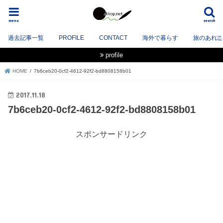
menu
search
過去記事一覧
PROFILE
CONTACT
海外で暮らす
旅のあれこれ
profile
HOME
7b6ceb20-0cf2-4612-92f2-bd8808158b01
2017.11.18
7b6ceb20-0cf2-4612-92f2-bd8808158b01
スポンサードリンク