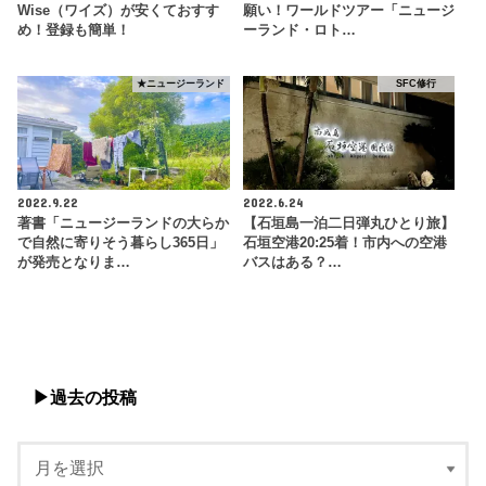
Wise（ワイズ）が安くておすす
願い！ワールドツアー「ニュージ
め！登録も簡単！
ーランド・ロト…
★ニュージーランド
SFC修行
2022.9.22
2022.6.24
著書「ニュージーランドの大らか
【石垣島一泊二日弾丸ひとり旅】
で自然に寄りそう暮らし365日」
石垣空港20:25着！市内への空港
が発売となりま…
バスはある？…
▶︎過去の投稿