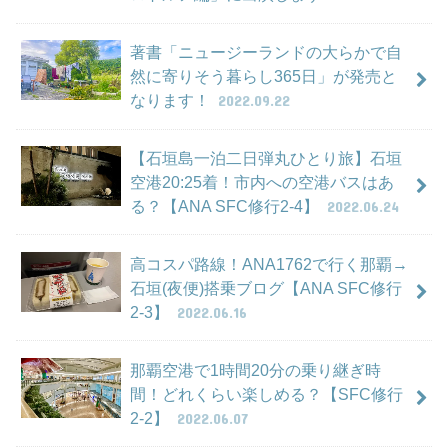
著書「ニュージーランドの大らかで自
然に寄りそう暮らし365日」が発売と
なります！
2022.09.22
【石垣島一泊二日弾丸ひとり旅】石垣
空港20:25着！市内への空港バスはあ
る？【ANA SFC修行2-4】
2022.06.24
高コスパ路線！ANA1762で行く那覇→
石垣(夜便)搭乗ブログ【ANA SFC修行
2-3】
2022.06.16
那覇空港で1時間20分の乗り継ぎ時
間！どれくらい楽しめる？【SFC修行
2-2】
2022.06.07