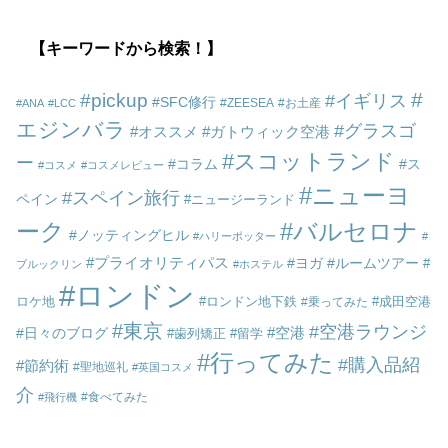
【キーワードから検索！】
pickup
イギリス
SFC修行
ZEESEA
お土産
ANA
LCC
エジンバラ
グラスゴ
オススメ
ガトウィック空港
スコットランド
ー
コラム
ス
コスメ
コスメレビュー
ニューヨ
スペイン旅行
ペイン
ニュージーランド
ーク
バルセロナ
ノッティングヒル
ハリーポッター
プライオリティパス
ヨガ
ルームツアー
ブルックリン
ホステル
ロンドン
ロケ地
ロンドン地下鉄
成田空港
乗ってみた
東京
空港ラウンジ
空港
日々のブログ
歯列矯正
留学
行ってみた
購入品紹
節約術
聖地巡礼
英国コスメ
介
食べてみた
飛行機