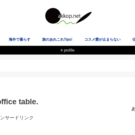
海外で暮らす
旅のあれこれTips!
コスメ愛が止まらない
profile
載履歴
★イギリス
★スペイン
★ニュージーランド
★韓国
★アメリカ
★スコットランド
飛行機も空港も大好き！
電車オタクのLOVE乗り物！
国際恋愛・海外の恋愛観
ヘルシーな心と体を目指して
あ
fice table.
ンサードリンク