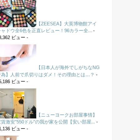
【ZEESEA】大英博物館アイ
シャドウ全6色を正直レビュー！96カラー全...
-
8,362 ビュー -
【日本人が海外でしがちなNG
行為】人前で爪切りはダメ！その理由とは…？
-
5,186 ビュー -
【ニューヨークお部屋事情】
家賃激安”550ドル”の我が家を公開【安い部屋...
-
1,136 ビュー -