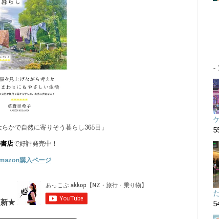
-
らかで自然に寄りそう暮らし365日」
5
の書店
で好評発売中！
mazon購入ページ
た
更新★
5