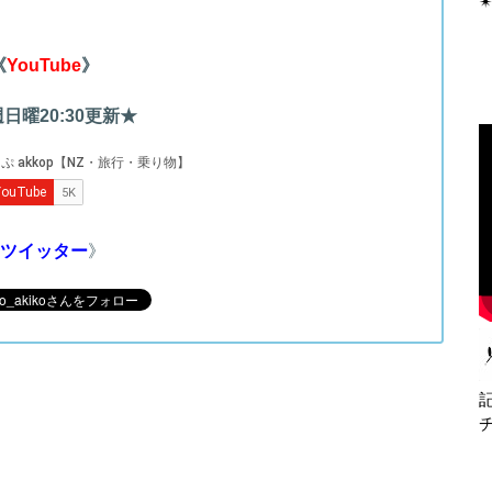
✴
《
YouTube
》
日曜20:30更新★
ツイッター
》