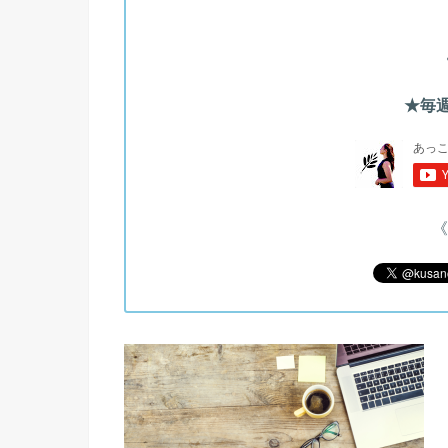
★毎週
《