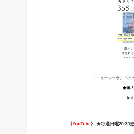
「ニュージーランドの大
全国
▶︎
A
《
YouTube
》 ★毎週日曜20:30