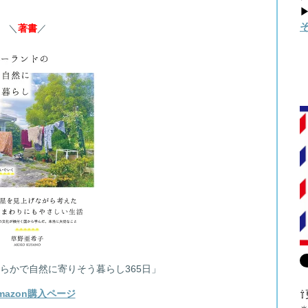
▶
＼
著書
／
らかで自然に寄りそう暮らし365日」
mazon購入ページ