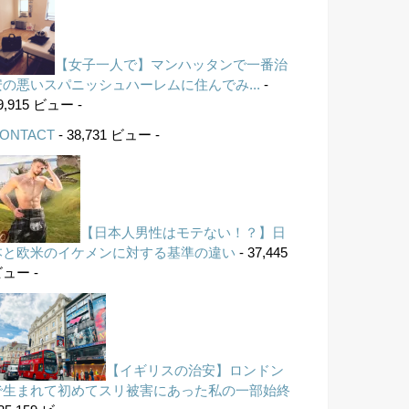
【女子一人で】マンハッタンで一番治
安の悪いスパニッシュハーレムに住んでみ...
-
9,915 ビュー -
ONTACT
- 38,731 ビュー -
【日本人男性はモテない！？】日
本と欧米のイケメンに対する基準の違い
- 37,445
ュー -
【イギリスの治安】ロンドン
で生まれて初めてスリ被害にあった私の一部始終