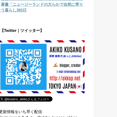
︎
著書「ニュージーランドの大らかで自然に寄り
そう暮らし365日
【Twitter｜ツイッター】
⇧更新情報をいち早く配信