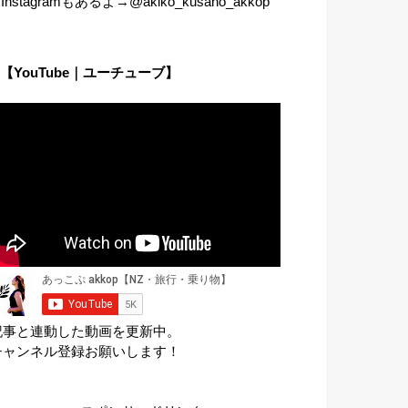
︎Instagramもあるよ→@akiko_kusano_akkop
【YouTube｜ユーチューブ】
記事と連動した動画を更新中。
チャンネル登録お願いします！