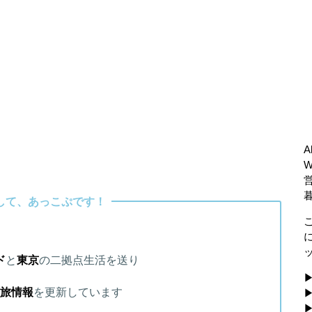
A
して、あっこぷです！
ド
と
東京
の二拠点生活を送り
▶
旅情報
を更新しています
▶
▶