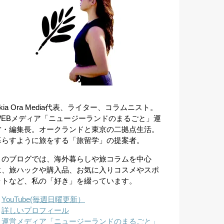
kia Ora Media代表、ライター、コラムニスト。
WEBメディア「ニュージーランドのまるごと」運
営・編集長。オークランドと東京の二拠点生活。
暮らすように旅をする「旅留学」の提案者。
このブログでは、海外暮らしや旅コラムを中心
に、旅ハックや購入品、お気に入りコスメやスポ
ットなど、私の「好き」を綴っています。
︎
YouTube(毎週日曜更新）
︎
詳しいプロフィール
︎
運営メディア「ニュージーランドのまるごと」