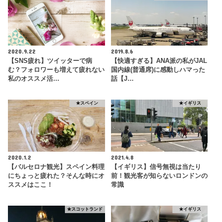
2020.9.22
2019.8.6
【SNS疲れ】ツイッターで病
【快適すぎる】ANA派の私がJAL
む？フォロワーも増えて疲れない
国内線(普通席)に感動しハマった
私のオススメ活…
話【J…
★スペイン
★イギリス
2020.1.2
2021.4.8
【バルセロナ観光】スペイン料理
【イギリス】信号無視は当たり
にちょっと疲れた？そんな時にオ
前！観光客が知らないロンドンの
ススメはここ！
常識
★スコットランド
★イギリス