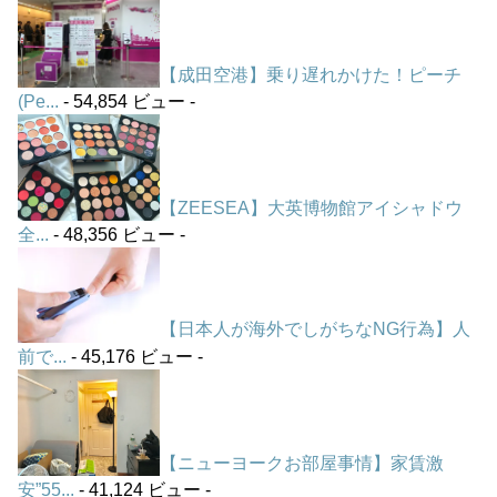
【成田空港】乗り遅れかけた！ピーチ
(Pe...
- 54,854 ビュー -
【ZEESEA】大英博物館アイシャドウ
全...
- 48,356 ビュー -
【日本人が海外でしがちなNG行為】人
前で...
- 45,176 ビュー -
【ニューヨークお部屋事情】家賃激
安”55...
- 41,124 ビュー -