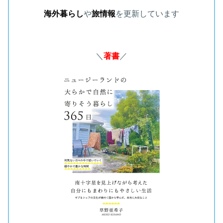
海外暮らし
や
旅情報
を更新しています
＼
著書
／