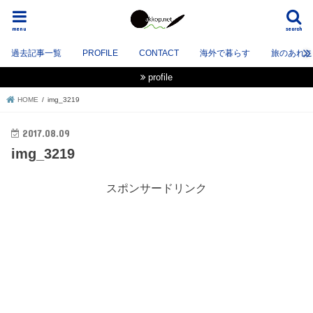
menu
search
過去記事一覧
PROFILE
CONTACT
海外で暮らす
旅のあれこれ
profile
HOME
img_3219
2017.08.09
img_3219
スポンサードリンク