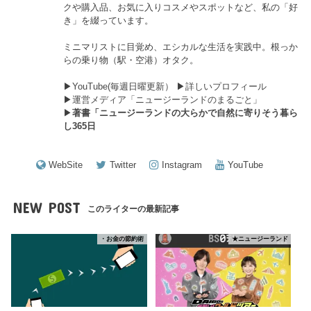
クや購入品、お気に入りコスメやスポットなど、私の「好
き」を綴っています。
ミニマリストに目覚め、エシカルな生活を実践中。根っか
らの乗り物（駅・空港）オタク。
▶︎
YouTube(毎週日曜更新）
▶︎
詳しいプロフィール
▶︎
運営メディア「ニュージーランドのまるごと」
▶︎
著書「ニュージーランドの大らかで自然に寄りそう暮ら
し365日
WebSite
Twitter
Instagram
YouTube
NEW POST
このライターの最新記事
・お金の節約術
★ニュージーランド