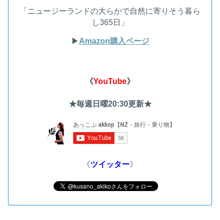
「ニュージーランドの大らかで自然に寄りそう暮ら
し365日」
▶︎
Amazon購入ページ
《
YouTube
》
★毎週日曜20:30更新★
《
ツイッター
》