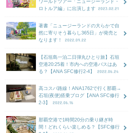
ワールドツアー「ニュージーランド・
ロトルア編」に出演します
2023.02.21
著書「ニュージーランドの大らかで自
然に寄りそう暮らし365日」が発売と
なります！
2022.09.22
【石垣島一泊二日弾丸ひとり旅】石垣
空港20:25着！市内への空港バスはあ
る？【ANA SFC修行2-4】
2022.06.24
高コスパ路線！ANA1762で行く那覇→
石垣(夜便)搭乗ブログ【ANA SFC修行
2-3】
2022.06.16
那覇空港で1時間20分の乗り継ぎ時
間！どれくらい楽しめる？【SFC修行