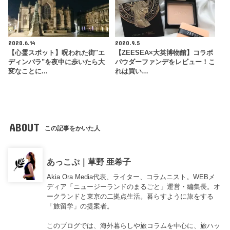
2020.6.14
2020.9.5
【心霊スポット】呪われた街"エ
【ZEESEA×大英博物館】コラボ
ディンバラ"を夜中に歩いたら大
パウダーファンデをレビュー！こ
変なことに...
れは買い…
ABOUT
この記事をかいた人
あっこぷ｜草野 亜希子
Akia Ora Media代表、ライター、コラムニスト。WEBメ
ディア「ニュージーランドのまるごと」運営・編集長。オ
ークランドと東京の二拠点生活。暮らすように旅をする
「旅留学」の提案者。
このブログでは、海外暮らしや旅コラムを中心に、旅ハッ