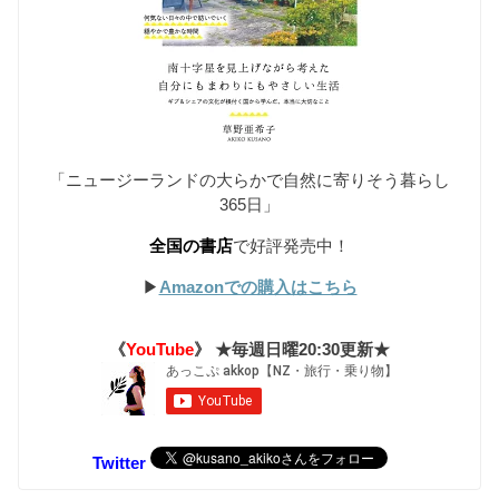
「ニュージーランドの大らかで自然に寄りそう暮らし
365日」
全国の書店
で好評発売中！
▶︎
Amazonでの購入はこちら
《
YouTube
》 ★毎週日曜20:30更新★
Twitter