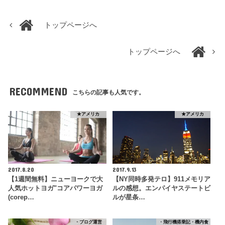
トップページへ
トップページへ
RECOMMEND
こちらの記事も人気です。
★アメリカ
★アメリカ
2017.8.20
2017.9.13
【1週間無料】ニューヨークで大
【NY同時多発テロ】911メモリア
人気ホットヨガ"コアパワーヨガ
ルの感想。エンパイヤステートビ
(corep…
ルが星条…
・ブログ運営
・飛行機搭乗記・機内食