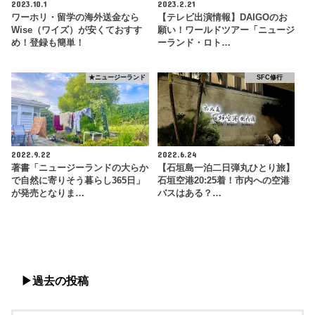
2023.10.1
2023.2.21
ワーホリ・留学の海外送金なら
【テレビ出演情報】DAIGOのお
Wise（ワイズ）が安くておすす
願い！ワールドツアー「ニュージ
め！登録も簡単！
ーランド・ロト…
★ニュージーランド
SFC修行
2022.9.22
2022.6.24
著書「ニュージーランドの大らか
【石垣島一泊二日弾丸ひとり旅】
で自然に寄りそう暮らし365日」
石垣空港20:25着！市内への空港
が発売となりま…
バスはある？…
▶︎過去の投稿