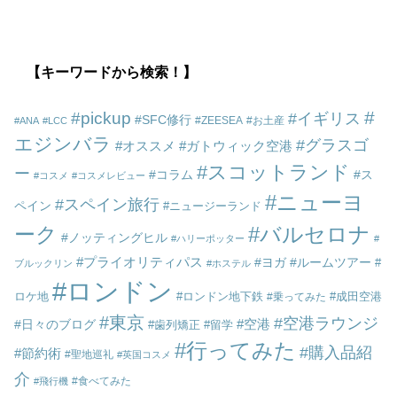
【キーワードから検索！】
pickup
イギリス
SFC修行
ZEESEA
お土産
ANA
LCC
エジンバラ
グラスゴ
オススメ
ガトウィック空港
スコットランド
ー
コラム
ス
コスメ
コスメレビュー
ニューヨ
スペイン旅行
ペイン
ニュージーランド
ーク
バルセロナ
ノッティングヒル
ハリーポッター
プライオリティパス
ヨガ
ルームツアー
ブルックリン
ホステル
ロンドン
ロケ地
ロンドン地下鉄
成田空港
乗ってみた
東京
空港ラウンジ
空港
日々のブログ
歯列矯正
留学
行ってみた
購入品紹
節約術
聖地巡礼
英国コスメ
介
食べてみた
飛行機