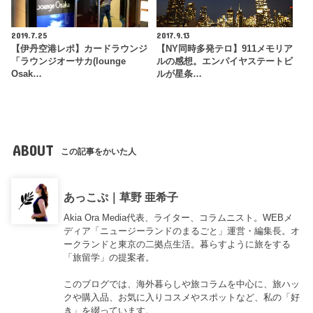
2019.7.25
2017.9.13
【伊丹空港レポ】カードラウンジ
【NY同時多発テロ】911メモリア
「ラウンジオーサカ(lounge
ルの感想。エンパイヤステートビ
Osak…
ルが星条…
ABOUT
この記事をかいた人
あっこぷ｜草野 亜希子
Akia Ora Media代表、ライター、コラムニスト。WEBメ
ディア「ニュージーランドのまるごと」運営・編集長。オ
ークランドと東京の二拠点生活。暮らすように旅をする
「旅留学」の提案者。
このブログでは、海外暮らしや旅コラムを中心に、旅ハッ
クや購入品、お気に入りコスメやスポットなど、私の「好
き」を綴っています。