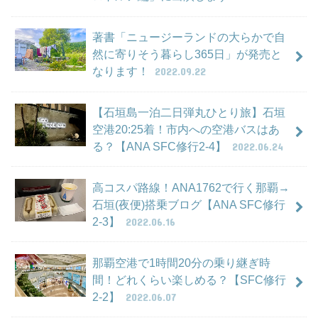
著書「ニュージーランドの大らかで自
然に寄りそう暮らし365日」が発売と
なります！
2022.09.22
【石垣島一泊二日弾丸ひとり旅】石垣
空港20:25着！市内への空港バスはあ
る？【ANA SFC修行2-4】
2022.06.24
高コスパ路線！ANA1762で行く那覇→
石垣(夜便)搭乗ブログ【ANA SFC修行
2-3】
2022.06.16
那覇空港で1時間20分の乗り継ぎ時
間！どれくらい楽しめる？【SFC修行
2-2】
2022.06.07