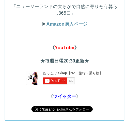
「ニュージーランドの大らかで自然に寄りそう暮ら
し365日」
▶︎
Amazon購入ページ
《
YouTube
》
★毎週日曜20:30更新★
《
ツイッター
》