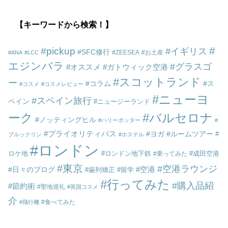
【キーワードから検索！】
pickup
イギリス
SFC修行
ZEESEA
お土産
ANA
LCC
エジンバラ
グラスゴ
オススメ
ガトウィック空港
スコットランド
ー
コラム
ス
コスメ
コスメレビュー
ニューヨ
スペイン旅行
ペイン
ニュージーランド
ーク
バルセロナ
ノッティングヒル
ハリーポッター
プライオリティパス
ヨガ
ルームツアー
ブルックリン
ホステル
ロンドン
ロケ地
ロンドン地下鉄
成田空港
乗ってみた
東京
空港ラウンジ
空港
日々のブログ
歯列矯正
留学
行ってみた
購入品紹
節約術
聖地巡礼
英国コスメ
介
食べてみた
飛行機