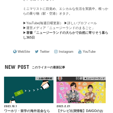
ミニマリストに目覚め、エシカルな生活を実践中。根っか
らの乗り物（駅・空港）オタク。
▶︎
YouTube(毎週日曜更新）
▶︎
詳しいプロフィール
▶︎
運営メディア「ニュージーランドのまるごと」
▶︎
著書「ニュージーランドの大らかで自然に寄りそう暮ら
し365日
WebSite
Twitter
Instagram
YouTube
NEW POST
このライターの最新記事
・お金の節約術
★ニュージーランド
2023.10.1
2023.2.21
ワーホリ・留学の海外送金なら
【テレビ出演情報】DAIGOのお