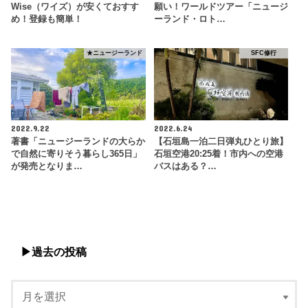
Wise（ワイズ）が安くておすす
願い！ワールドツアー「ニュージ
め！登録も簡単！
ーランド・ロト…
★ニュージーランド
SFC修行
2022.9.22
2022.6.24
著書「ニュージーランドの大らか
【石垣島一泊二日弾丸ひとり旅】
で自然に寄りそう暮らし365日」
石垣空港20:25着！市内への空港
が発売となりま…
バスはある？…
▶︎過去の投稿