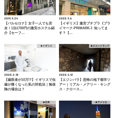
2019.9.24
2020.9.6
【バルセロナ】女子一人でも安
【イギリス】激安プチプラ《プラ
全！1泊1700円の激安ホステル紹
イマーク-PRIMARK-》知ってま
介【セーフ…
す？【…
★イギリス
★スコットランド
2020.2.18
2020.4.12
【歯医者が10万!?】イギリスで虫
【エジンバラ】恐怖の地下都市ツ
歯が痛くなった私の対処法｜無保
アー｜リアル・メアリー・キング
険の場合は？
ス・クロース…
★日本
★アメリカ