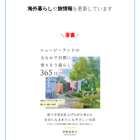
海外暮らし
や
旅情報
を更新しています
＼
著書
／