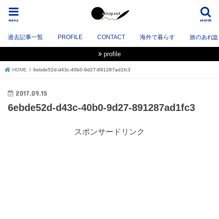
menu
search
過去記事一覧
PROFILE
CONTACT
海外で暮らす
旅のあれこれ
profile
HOME
6ebde52d-d43c-40b0-9d27-891287ad1fc3
2017.09.15
6ebde52d-d43c-40b0-9d27-891287ad1fc3
スポンサードリンク