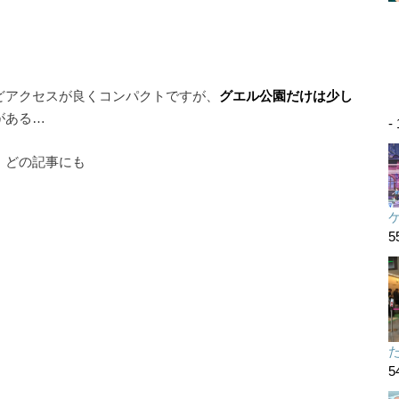
どアクセスが良くコンパクトですが、
グエル公園だけは少し
がある…
-
、どの記事にも
5
た
5