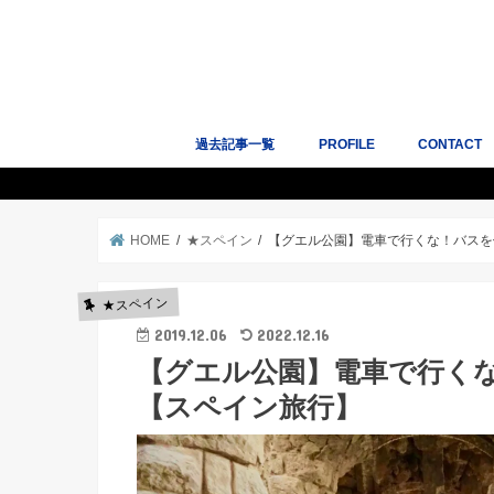
過去記事一覧
PROFILE
CONTACT
人気記事10選
サイトマップ
Works｜掲
HOME
★スペイン
【グエル公園】電車で行くな！バスを
★スペイン
2019.12.06
2022.12.16
【グエル公園】電車で行く
【スペイン旅行】