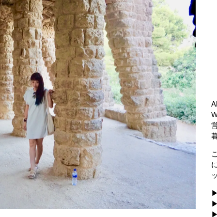
A
▶
▶
▶