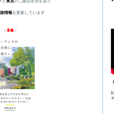
✴
ド
と
東京
の二拠点生活を送り
旅情報
を更新しています
＼
著書
／