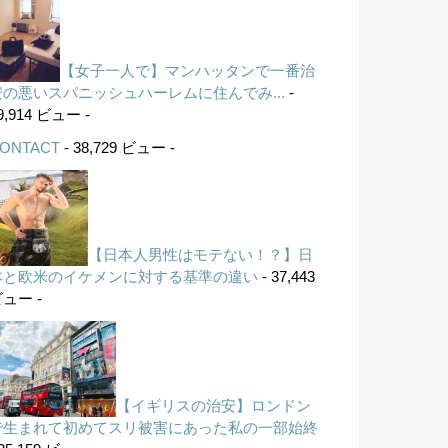
【女子一人で】マンハッタンで一番治
安の悪いスパニッシュハーレムに住んでみ...
-
9,914 ビュー -
ONTACT
- 38,729 ビュー -
【日本人男性はモテない！？】日
本と欧米のイケメンに対する基準の違い
- 37,443
ュー -
【イギリスの治安】ロンドン
で生まれて初めてスリ被害にあった私の一部始終