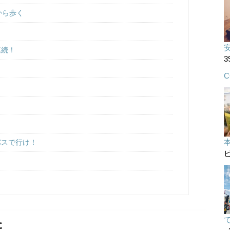
”から歩く
連続！
3
C
バスで行け！
ビ
た