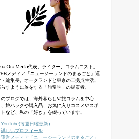
kia Ora Media代表、ライター、コラムニスト。
WEBメディア「ニュージーランドのまるごと」運
営・編集長。オークランドと東京の二拠点生活。
暮らすように旅をする「旅留学」の提案者。
このブログでは、海外暮らしや旅コラムを中心
に、旅ハックや購入品、お気に入りコスメやスポ
ットなど、私の「好き」を綴っています。
︎
YouTube(毎週日曜更新）
︎
詳しいプロフィール
︎
運営メディア「ニュージーランドのまるごと」