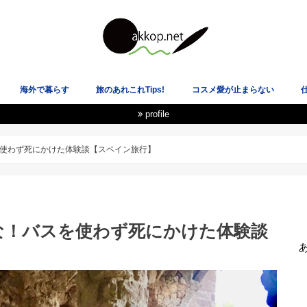
海外で暮らす
旅のあれこれTips!
コスメ愛が止まらない
profile
載履歴
★イギリス
★スペイン
★ニュージーランド
★韓国
★アメリカ
★スコットランド
飛行機も空港も大好き！
電車オタクのLOVE乗り物！
国際恋愛・海外の恋愛観
ヘルシーな心と体を目指して
あ
使わず死にかけた体験談【スペイン旅行】
な！バスを使わず死にかけた体験談