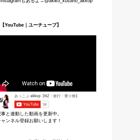
︎Instagramもあるよ→@akiko_kusano_akkop
【YouTube｜ユーチューブ】
記事と連動した動画を更新中。
チャンネル登録お願いします！