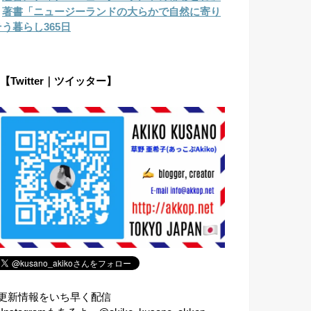
︎
著書「ニュージーランドの大らかで自然に寄り
そう暮らし365日
【Twitter｜ツイッター】
⇧更新情報をいち早く配信