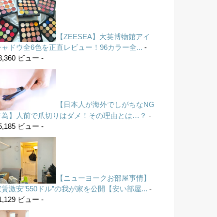
【ZEESEA】大英博物館アイ
シャドウ全6色を正直レビュー！96カラー全...
-
8,360 ビュー -
【日本人が海外でしがちなNG
行為】人前で爪切りはダメ！その理由とは…？
-
5,185 ビュー -
【ニューヨークお部屋事情】
家賃激安”550ドル”の我が家を公開【安い部屋...
-
1,129 ビュー -