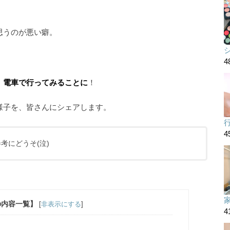
思うのが悪い癖。
4
）
電車で行ってみることに
！
様子を、皆さんにシェアします。
4
考にどうそ(泣)
の内容一覧】
[
非表示にする
]
4