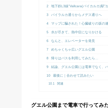
2
地下鉄L3線”Vallcara(バイカルカ)駅
3
バイラルカ通りからメデス通りへ
4
マップに騙された！心臓破りの坂の
5
水が尽きて、熱中症になりかける
6
なんと、エレベーターを発見
7
めちゃくちゃ広いグエル公園
8
帰りはバスを利用してみたら…
9
結論、グエル公園には電車でなく、
10
最後に｜合わせて読みたい
10.1
関連
グエル公園まで電車で行ってみ