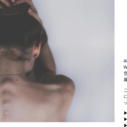
A
▶
▶
▶