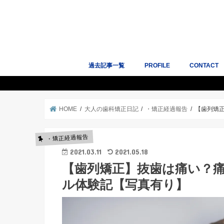
過去記事一覧
PROFILE
CONTACT
人気記事10選
サイトマップ
Works｜掲
HOME
大人の歯科矯正日記
・矯正経過報告
【歯列矯
・矯正経過報告
2021.03.11
2021.05.18
【歯列矯正】抜歯は痛い？
ル体験記【写真有り】