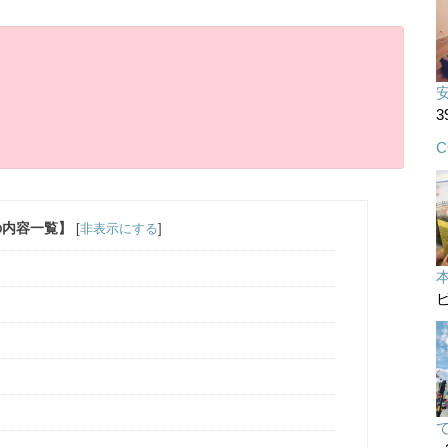
3
C
の内容一覧】
[
非表示にする
]
ビ