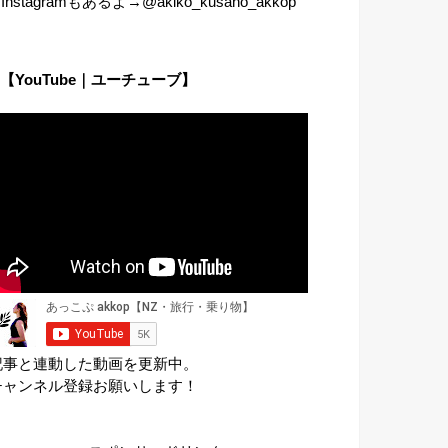
︎Instagramもあるよ→@akiko_kusano_akkop
【YouTube｜ユーチューブ】
記事と連動した動画を更新中。
チャンネル登録お願いします！