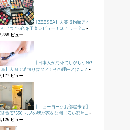
【ZEESEA】大英博物館アイ
シャドウ全6色を正直レビュー！96カラー全...
-
8,359 ビュー -
【日本人が海外でしがちなNG
行為】人前で爪切りはダメ！その理由とは…？
-
5,177 ビュー -
【ニューヨークお部屋事情】
家賃激安”550ドル”の我が家を公開【安い部屋...
-
1,126 ビュー -