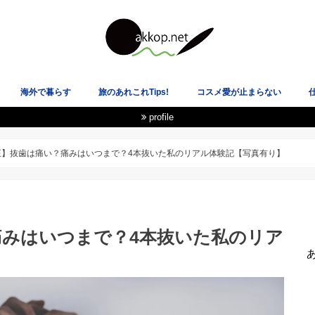
海外で暮らす
旅のあれこれTips!
コスメ愛が止まらない
profile
載履歴
★イギリス
★スペイン
★ニュージーランド
★韓国
★アメリカ
★スコットランド
飛行機も空港も大好き！
電車オタクのLOVE乗り物！
国際恋愛・海外の恋愛観
ヘルシーな心と体を目指して
あ
正】抜歯は痛い？痛みはいつまで？4本抜いた私のリアル体験記【写真有り】
痛みはいつまで？4本抜いた私のリア