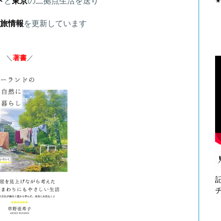
ド
と
東京
の二拠点生活を送り
✴
旅情報
を更新しています
＼
著書
／