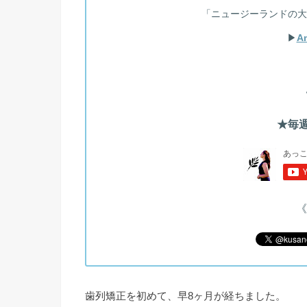
「ニュージーランドの大
▶︎
A
★毎週
《
歯列矯正を初めて、早8ヶ月が経ちました。