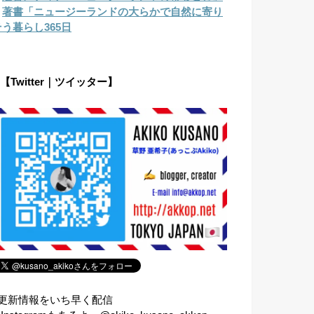
︎
著書「ニュージーランドの大らかで自然に寄り
そう暮らし365日
【Twitter｜ツイッター】
⇧更新情報をいち早く配信