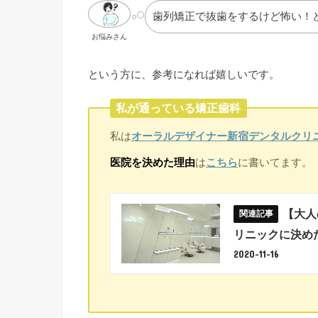
歯列矯正で抜歯をするけど怖い！
お悩みさん
という方に、参考になれば嬉しいです。
私が通っている矯正歯科
私は
オーラルデザイナー新宿デンタルクリ
医院を決めた理由
は
こちら
に書いてます。
【大人
リニックに決め
2020-11-16