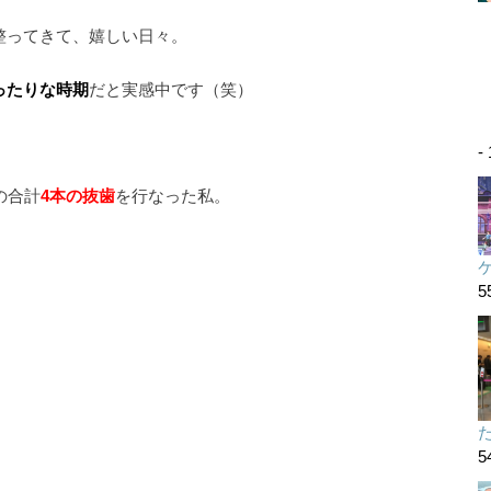
整ってきて、嬉しい日々。
ったりな時期
だと実感中です（笑）
-
の合計
4本の抜歯
を行なった私。
5
た
5