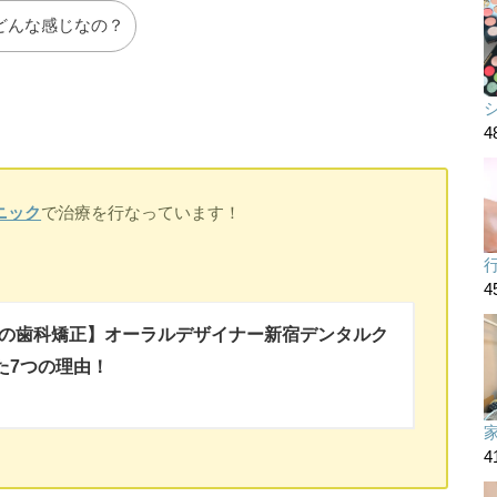
どんな感じなの？
4
ニック
で治療を行なっています！
4
の歯科矯正】オーラルデザイナー新宿デンタルク
た7つの理由！
4