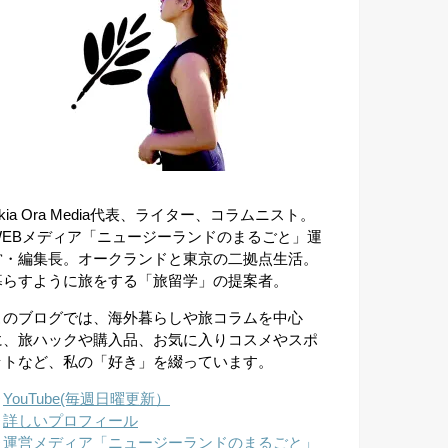
kia Ora Media代表、ライター、コラムニスト。
WEBメディア「ニュージーランドのまるごと」運
営・編集長。オークランドと東京の二拠点生活。
暮らすように旅をする「旅留学」の提案者。
このブログでは、海外暮らしや旅コラムを中心
に、旅ハックや購入品、お気に入りコスメやスポ
ットなど、私の「好き」を綴っています。
︎
YouTube(毎週日曜更新）
︎
詳しいプロフィール
︎
運営メディア「ニュージーランドのまるごと」