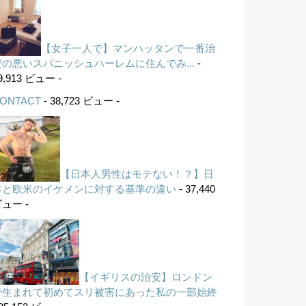
【女子一人で】マンハッタンで一番治
安の悪いスパニッシュハーレムに住んでみ...
-
9,913 ビュー -
ONTACT
- 38,723 ビュー -
【日本人男性はモテない！？】日
本と欧米のイケメンに対する基準の違い
- 37,440
ュー -
【イギリスの治安】ロンドン
で生まれて初めてスリ被害にあった私の一部始終