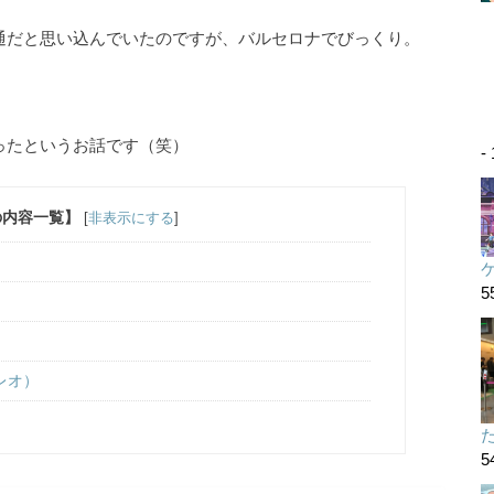
界共通だと思い込んでいたのですが、バルセロナでびっくり。
ったというお話です（笑）
-
の内容一覧】
[
非表示にする
]
5
レオ）
た
5