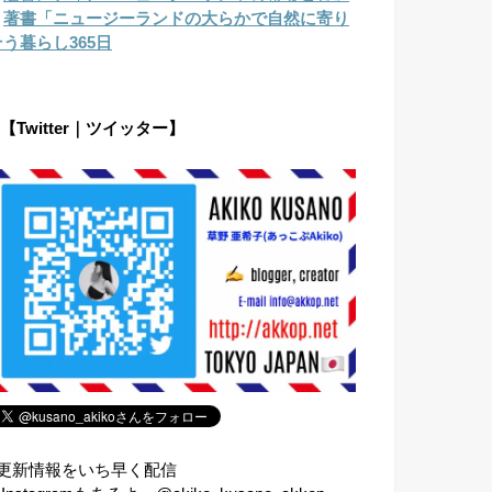
︎
著書「ニュージーランドの大らかで自然に寄り
そう暮らし365日
【Twitter｜ツイッター】
⇧更新情報をいち早く配信