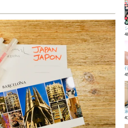
4
4
4