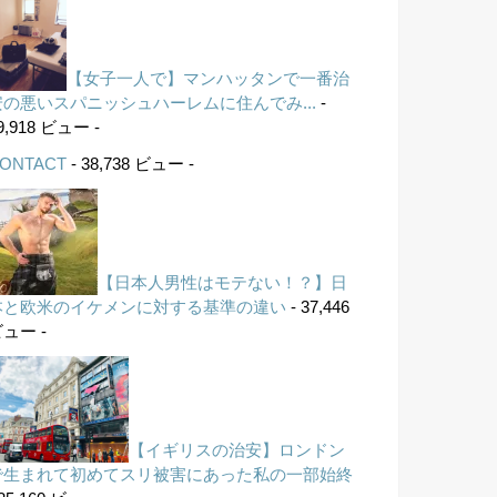
【女子一人で】マンハッタンで一番治
安の悪いスパニッシュハーレムに住んでみ...
-
9,918 ビュー -
ONTACT
- 38,738 ビュー -
【日本人男性はモテない！？】日
本と欧米のイケメンに対する基準の違い
- 37,446
ュー -
【イギリスの治安】ロンドン
で生まれて初めてスリ被害にあった私の一部始終