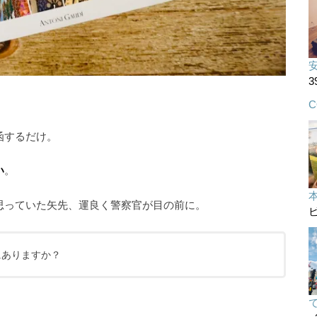
3
C
函するだけ。
い
。
思っていた矢先、運良く警察官が目の前に。
ビ
にありますか？