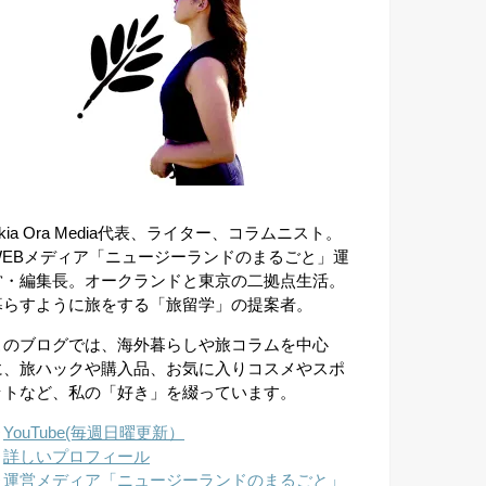
kia Ora Media代表、ライター、コラムニスト。
WEBメディア「ニュージーランドのまるごと」運
営・編集長。オークランドと東京の二拠点生活。
暮らすように旅をする「旅留学」の提案者。
このブログでは、海外暮らしや旅コラムを中心
に、旅ハックや購入品、お気に入りコスメやスポ
ットなど、私の「好き」を綴っています。
︎
YouTube(毎週日曜更新）
︎
詳しいプロフィール
︎
運営メディア「ニュージーランドのまるごと」