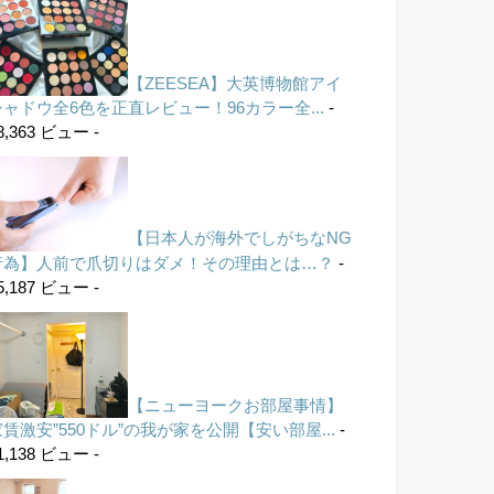
【ZEESEA】大英博物館アイ
シャドウ全6色を正直レビュー！96カラー全...
-
8,363 ビュー -
【日本人が海外でしがちなNG
行為】人前で爪切りはダメ！その理由とは…？
-
5,187 ビュー -
【ニューヨークお部屋事情】
家賃激安”550ドル”の我が家を公開【安い部屋...
-
1,138 ビュー -