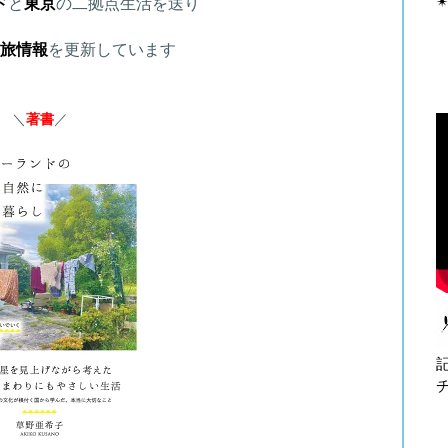
✴
ド
と
東京
の二拠点生活を送り
旅情報
を更新しています
＼
著書
／