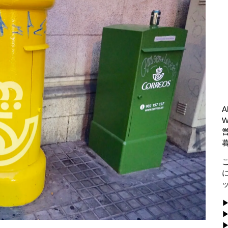
A
▶
▶
▶