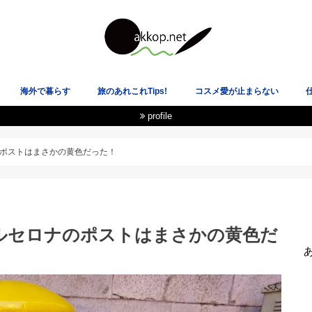
海外で暮らす
旅のあれこれTips!
コスメ愛が止まらない
profile
載履歴
★イギリス
★スペイン
★ニュージーランド
★韓国
★アメリカ
★スコットランド
飛行機も空港も大好き！
電車オタクのLOVE乗り物！
国際恋愛・海外の恋愛観
ヘルシーな心と体を目指して
あ
ポストはまさかの黄色だった！
ルセロナのポストはまさかの黄色だ