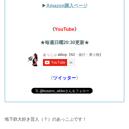
▶︎
Amazon購入ページ
《
YouTube
》
★毎週日曜20:30更新★
《
ツイッター
》
地下鉄大好き芸人（？）のあっこぷです！