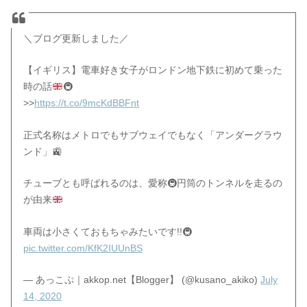
＼ブログ更新しました／
【イギリス】電車好き女子がロンドン地下鉄に初めて乗った
時の話
🚇
>>
https://t.co/9mcKdBBFnt
正式名称はメトロでもサブウェイでもなく「アンダーグラウ
ンド」🚉
チューブとも呼ばれるのは、愛称
🚇
円筒のトンネルを走るの
が由来
車両は小さくておもちゃみたいです!!🚇
pic.twitter.com/KfK2IUUnBS
— あっこぷ｜akkop.net【Blogger】 (@kusano_akiko)
July
14, 2020