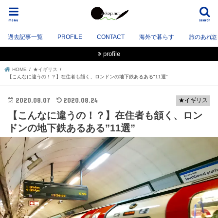
menu
search
過去記事一覧
PROFILE
CONTACT
海外で暮らす
旅のあれこれ
profile
HOME
★イギリス
【こんなに違うの！？】在住者も頷く、ロンドンの地下鉄あるある"11選"
2020.08.07
2020.08.24
★イギリス
【こんなに違うの！？】在住者も頷く、ロン
ドンの地下鉄あるある”11選”