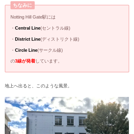
ちなみに
Notting Hill Gate駅には
・
Central Line
(セントラル線)
・
District Line
(ディストリクト線)
・
Circle Line
(サークル線)
の
3線が発着
しています。
地上へ出ると、このような風景。