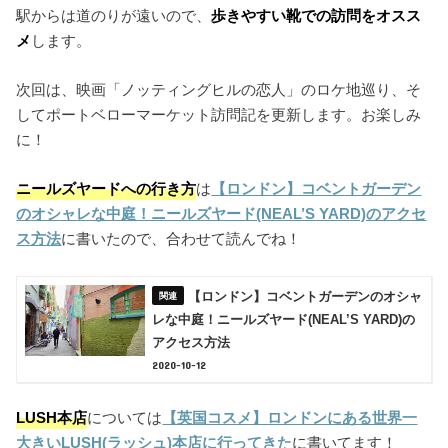
駅からは道のりが遠いので、
歩きやすい靴での訪問をオスス
メ
します。
次回は、映画「ノッティングヒルの恋人」のロケ地巡り、そ
してポートベローマーケット訪問記を更新します。お楽しみ
に！
ニールズヤードへの行き方
は
【ロンドン】コベントガーデン
のオシャレな中庭！ニールズヤード(NEAL’S YARD)のアクセ
ス方法
に書いたので、合わせて読んでね！
【ロンドン】コベントガーデンのオシャ
レな中庭！ニールズヤード(NEAL’S YARD)の
アクセス方法
2020-10-12
LUSH本店
については
【英国コスメ】ロンドンにある世界一
大きいLUSH(ラッシュ)本店に行ってきた
に書いてます！